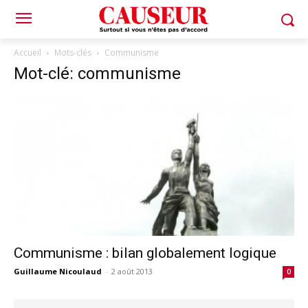
Accueil
Mots-clés
Communisme
Mot-clé: communisme
Communisme : bilan globalement logique
Guillaume Nicoulaud
-
2 août 2013
0