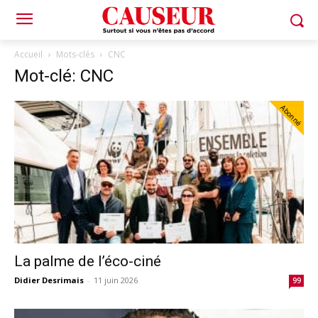
Accueil
Mots-clés
CNC
Mot-clé: CNC
Abonné
La palme de l’éco-ciné
Didier Desrimais
-
11 juin 2026
99