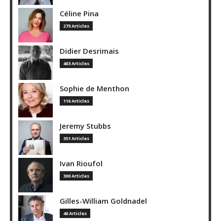
Céline Pina
273 Articles
Didier Desrimais
403 Articles
Sophie de Menthon
116 Articles
Jeremy Stubbs
351 Articles
Ivan Rioufol
300 Articles
Gilles-William Goldnadel
40 Articles