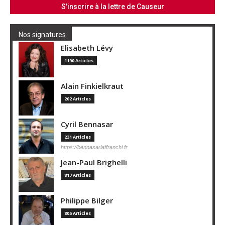
Nos signatures
Elisabeth Lévy
1190 Articles
Alain Finkielkraut
202 Articles
Cyril Bennasar
231 Articles
https://bennasarlaffranchi.fr
Jean-Paul Brighelli
817 Articles
Philippe Bilger
805 Articles