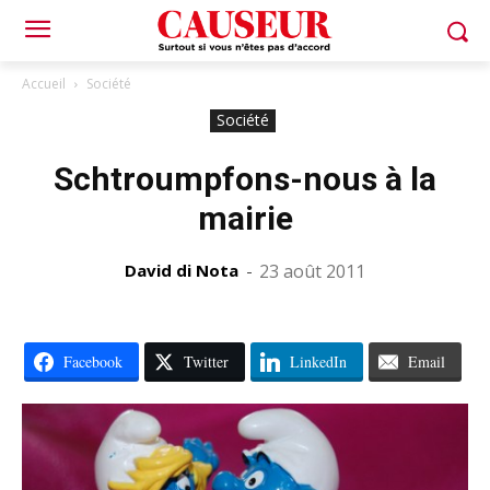
Accueil
Société
Société
Schtroumpfons-nous à la
mairie
David di Nota
-
23 août 2011
Facebook
Twitter
LinkedIn
Email