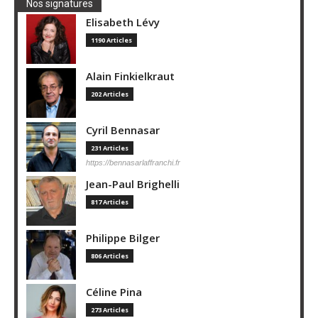
Nos signatures
Elisabeth Lévy
1190 Articles
Alain Finkielkraut
202 Articles
Cyril Bennasar
231 Articles
https://bennasarlaffranchi.fr
Jean-Paul Brighelli
817 Articles
Philippe Bilger
806 Articles
Céline Pina
273 Articles