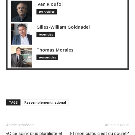
Ivan Rioufol
301 Articles
Gilles-William Goldnadel
40 Articles
Thomas Morales
1018 Articles
TAGS
Rassemblement national
Article précédent
Article suivant
«C ce soir»: plus pluraliste et
Et mon culte, c’est du poulet?