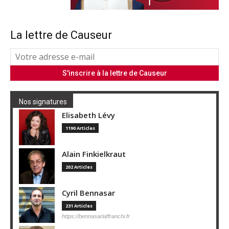
La lettre de Causeur
Nos signatures
Elisabeth Lévy
1190 Articles
Alain Finkielkraut
202 Articles
Cyril Bennasar
231 Articles
https://bennasarlaffranchi.fr