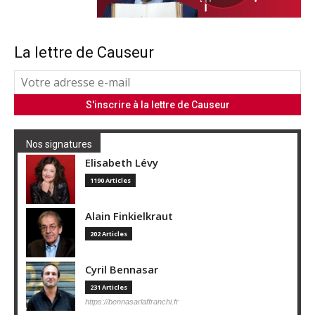
La lettre de Causeur
Nos signatures
Elisabeth Lévy
1190 Articles
Alain Finkielkraut
202 Articles
Cyril Bennasar
231 Articles
https://bennasarlaffranchi.fr