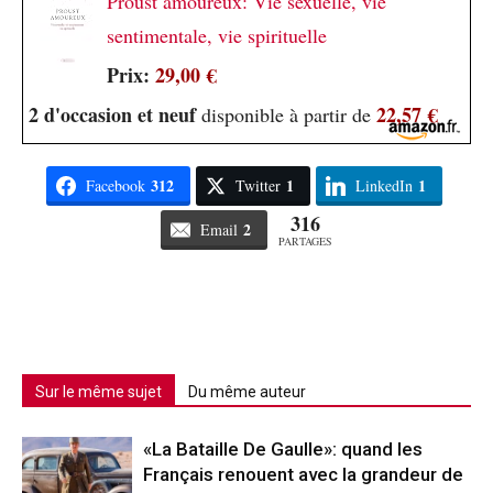
Proust amoureux: Vie sexuelle, vie
sentimentale, vie spirituelle
Prix:
29,00 €
2 d'occasion et neuf
22,57 €
disponible à partir de
312
1
1
Facebook
Twitter
LinkedIn
316
2
Email
PARTAGES
Sur le même sujet
Du même auteur
«La Bataille De Gaulle»: quand les
Français renouent avec la grandeur de