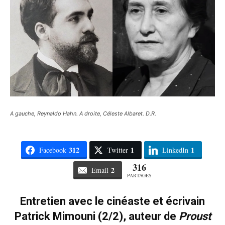
A gauche, Reynaldo Hahn. A droite, Céleste Albaret. D.R.
312
1
1
Facebook
Twitter
LinkedIn
316
2
Email
PARTAGES
Entretien avec le cinéaste et écrivain
Patrick Mimouni (2/2), auteur de
Proust