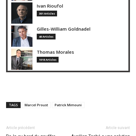
Ivan Rioufol
301 Articles
Gilles-William Goldnadel
40 Articles
Thomas Morales
1018 Articles
TAGS
Marcel Proust
Patrick Mimouni
Article précédent
Article suivant