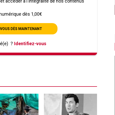
le et accéder à l'intégralité de nos contenus
numérique dès 1,00€
VOUS DÈS MAINTENANT
né(e)
?
Identifiez-vous