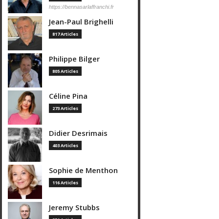
https://bennasarlaffranchi.fr
Jean-Paul Brighelli
817 Articles
Philippe Bilger
805 Articles
Céline Pina
273 Articles
Didier Desrimais
403 Articles
Sophie de Menthon
116 Articles
Jeremy Stubbs