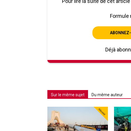
Pour lire la suite de cet artic
Formule 
ABONNEZ-
Déjà abon
Sur le même sujet
Du même auteur
Abonné