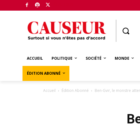
Boutique
ACCUEIL
POLITIQUE
SOCIÉTÉ
MONDE
ÉDITION ABONNÉ
Accueil
Édition Abonné
Ben-Gvir, le monstre att
Be