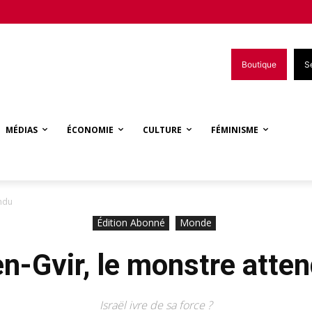
Boutique
S
MÉDIAS
ÉCONOMIE
CULTURE
FÉMINISME
endu
Édition Abonné
Monde
n-Gvir, le monstre atte
Israël ivre de sa force ?