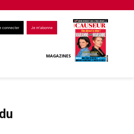
e connecter
Je m'abonne
MAGAZINES
ndu