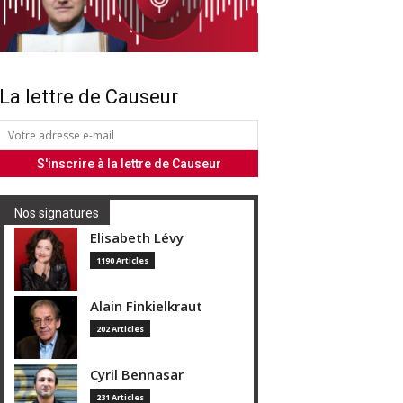
La lettre de Causeur
Nos signatures
Elisabeth Lévy
1190 Articles
Alain Finkielkraut
202 Articles
Cyril Bennasar
231 Articles