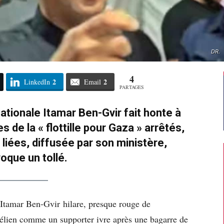
DR.
4
2
2
LinkedIn
Email
PARTAGES
nationale Itamar Ben-Gvir fait honte à
s de la « flottille pour Gaza » arrêtés,
 liées, diffusée par son ministère,
oque un tollé.
 Itamar Ben-Gvir hilare, presque rouge de
raélien comme un supporter ivre après une bagarre de