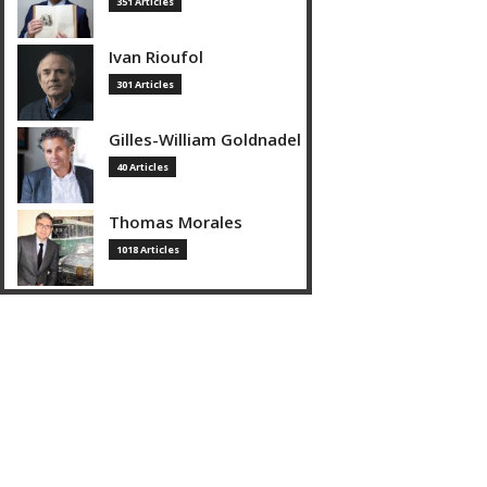
351 Articles
Ivan Rioufol
301 Articles
Gilles-William Goldnadel
40 Articles
Thomas Morales
1018 Articles