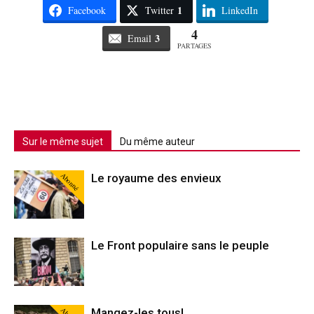
1
Facebook
Twitter
LinkedIn
4
3
Email
PARTAGES
Sur le même sujet
Du même auteur
Abonné
Le royaume des envieux
Le Front populaire sans le peuple
Mangez-les tous!