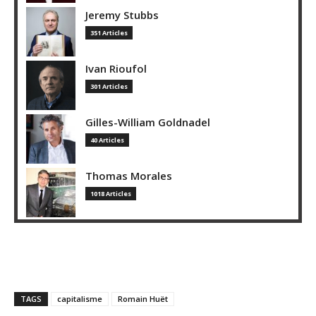
Jeremy Stubbs
351 Articles
Ivan Rioufol
301 Articles
Gilles-William Goldnadel
40 Articles
Thomas Morales
1018 Articles
TAGS
capitalisme
Romain Huët