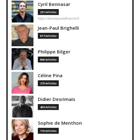
Cyril Bennasar
231 Articles
https://bennasarlaffranchi.fr
Jean-Paul Brighelli
817 Articles
Philippe Bilger
806 Articles
Céline Pina
273 Articles
Didier Desrimais
403 Articles
Sophie de Menthon
116 Articles