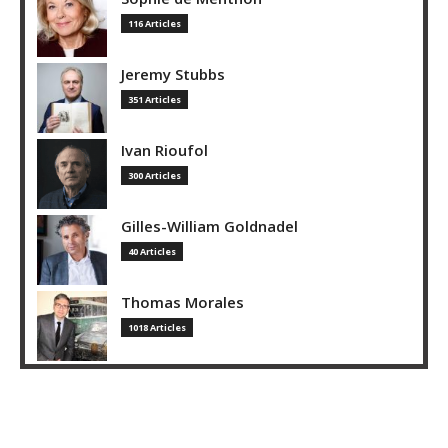
116 Articles
Jeremy Stubbs
351 Articles
Ivan Rioufol
300 Articles
Gilles-William Goldnadel
40 Articles
Thomas Morales
1018 Articles