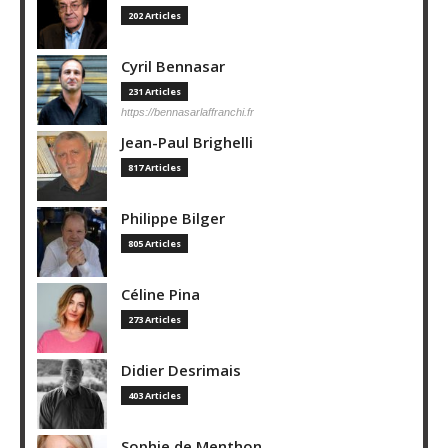
202 Articles
Cyril Bennasar
231 Articles
https://bennasarlaffranchi.fr
Jean-Paul Brighelli
817 Articles
Philippe Bilger
805 Articles
Céline Pina
273 Articles
Didier Desrimais
403 Articles
Sophie de Menthon