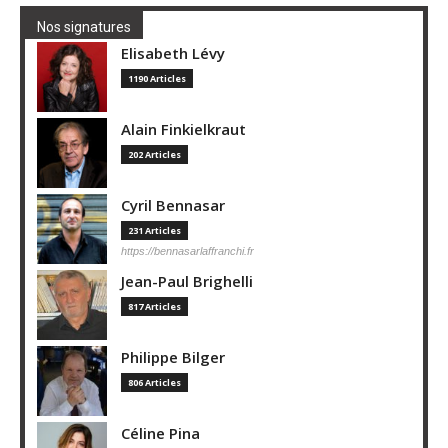
Nos signatures
Elisabeth Lévy
1190 Articles
Alain Finkielkraut
202 Articles
Cyril Bennasar
231 Articles
https://bennasarlaffranchi.fr
Jean-Paul Brighelli
817 Articles
Philippe Bilger
806 Articles
Céline Pina