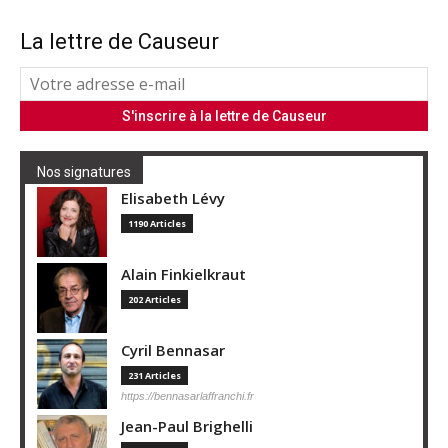
La lettre de Causeur
Nos signatures
Elisabeth Lévy
1190 Articles
Alain Finkielkraut
202 Articles
Cyril Bennasar
231 Articles
https://bennasarlaffranchi.fr
Jean-Paul Brighelli