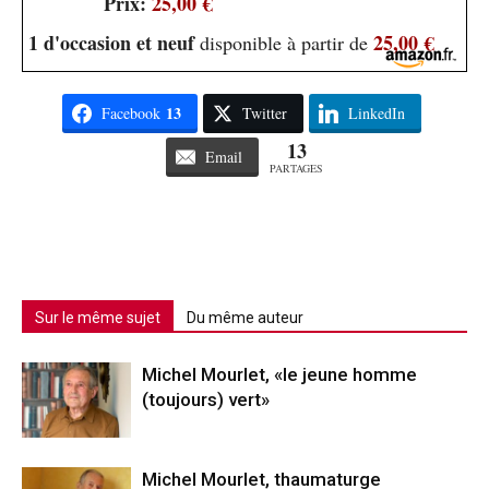
Prix:
25,00 €
1 d'occasion et neuf
25,00 €
disponible à partir de
13
Facebook
Twitter
LinkedIn
13
Email
PARTAGES
Sur le même sujet
Du même auteur
Michel Mourlet, «le jeune homme
(toujours) vert»
Michel Mourlet, thaumaturge