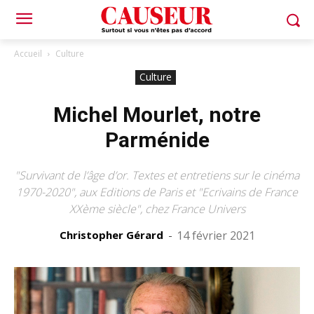
Accueil
Culture
Culture
Michel Mourlet, notre
Parménide
"Survivant de l’âge d’or. Textes et entretiens sur le cinéma
1970-2020", aux Editions de Paris et "Ecrivains de France
XXème siècle", chez France Univers
Christopher Gérard
-
14 février 2021