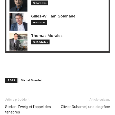
301 Articles
Gilles-William Goldnadel
40 Articles
Thomas Morales
1018 Articles
TAGS
Michel Mourlet
Article précédent
Article suivant
Stefan Zweig et l’appel des
Olivier Duhamel, une disgrâce
ténèbres