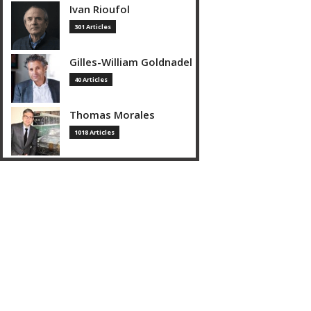
Ivan Rioufol
301 Articles
Gilles-William Goldnadel
40 Articles
Thomas Morales
1018 Articles