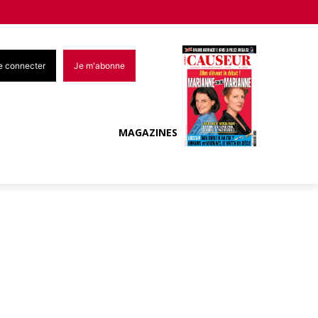
e connecter
Je m'abonne
MAGAZINES