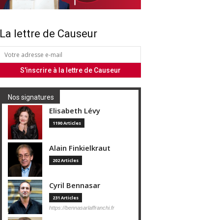
La lettre de Causeur
Nos signatures
Elisabeth Lévy
1190 Articles
Alain Finkielkraut
202 Articles
Cyril Bennasar
231 Articles
https://bennasarlaffranchi.fr