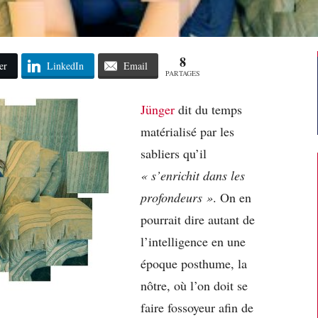
8
er
LinkedIn
Email
PARTAGES
Jünger
dit du temps
matérialisé par les
sabliers qu’il
« s’enrichit dans les
profondeurs »
. On en
pourrait dire autant de
l’intelligence en une
époque posthume, la
nôtre, où l’on doit se
faire fossoyeur afin de