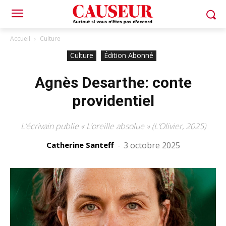
Accueil
Culture
Culture
Édition Abonné
Agnès Desarthe: conte
providentiel
L’écrivain publie « L’oreille absolue » (L’Olivier, 2025)
Catherine Santeff
-
3 octobre 2025