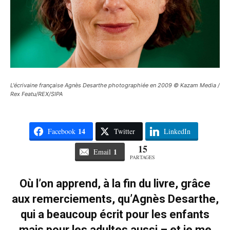
L'écrivaine française Agnès Desarthe photographiée en 2009 © Kazam Media /
Rex Featu/REX/SIPA
14
Facebook
Twitter
LinkedIn
15
1
Email
PARTAGES
Où l’on apprend, à la fin du livre, grâce
aux remerciements, qu’Agnès Desarthe,
qui a beaucoup écrit pour les enfants
mais pour les adultes aussi – et je me