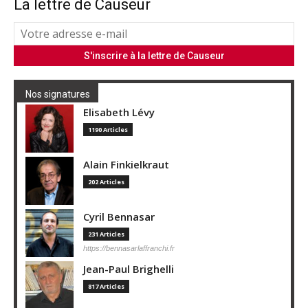
La lettre de Causeur
Nos signatures
Elisabeth Lévy
1190 Articles
Alain Finkielkraut
202 Articles
Cyril Bennasar
231 Articles
https://bennasarlaffranchi.fr
Jean-Paul Brighelli
817 Articles