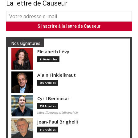
La lettre de Causeur
Nos signatures
Elisabeth Lévy
1190 Articles
Alain Finkielkraut
202 Articles
Cyril Bennasar
231 Articles
https://bennasarlaffranchi.fr
Jean-Paul Brighelli
817 Articles