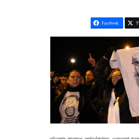
Facebook
T
récents propos antisémites, souvent nau