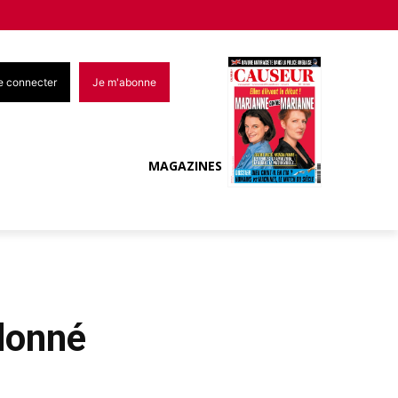
e connecter
Je m'abonne
MAGAZINES
udonné