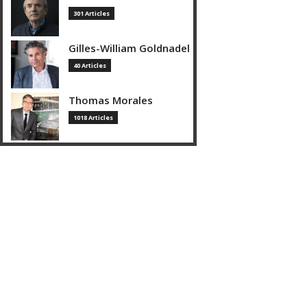
301 Articles
Gilles-William Goldnadel
40 Articles
Thomas Morales
1018 Articles