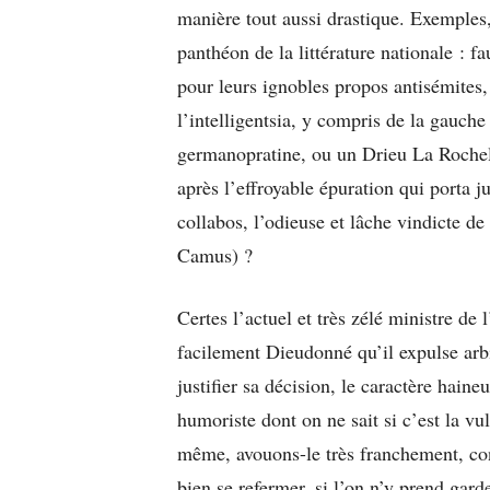
manière tout aussi drastique. Exemples,
panthéon de la littérature nationale : f
pour leurs ignobles propos antisémites
l’intelligentsia, y compris de la gauche
germanopratine, ou un Drieu La Rochelle
après l’effroyable épuration qui porta j
collabos, l’odieuse et lâche vindicte de
Camus) ?
Certes l’actuel et très zélé ministre de 
facilement Dieudonné qu’il expulse arbi
justifier sa décision, le caractère hai
humoriste dont on ne sait si c’est la vul
même, avouons-le très franchement, con
bien se refermer, si l’on n’y prend gard