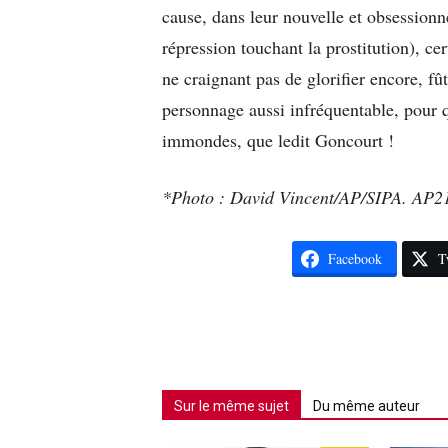
cause, dans leur nouvelle et obsessionn
répression touchant la prostitution), c
ne craignant pas de glorifier encore, fû
personnage aussi infréquentable, pour q
immondes, que ledit Goncourt !
*Photo : David Vincent/AP/SIPA. AP
Facebook
T
Sur le même sujet
Du même auteur