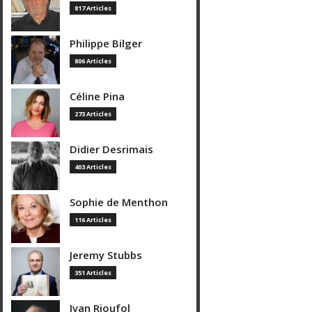
817 Articles
Philippe Bilger
806 Articles
Céline Pina
273 Articles
Didier Desrimais
403 Articles
Sophie de Menthon
116 Articles
Jeremy Stubbs
351 Articles
Ivan Rioufol