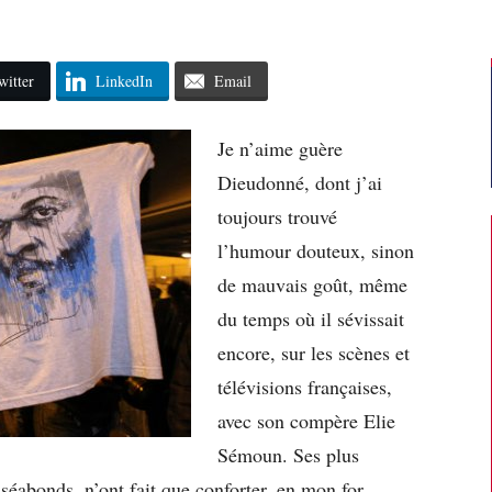
witter
LinkedIn
Email
Je n’aime guère
Dieudonné, dont j’ai
toujours trouvé
l’humour douteux, sinon
de mauvais goût, même
du temps où il sévissait
encore, sur les scènes et
télévisions françaises,
avec son compère Elie
Sémoun. Ses plus
séabonds, n’ont fait que conforter, en mon for