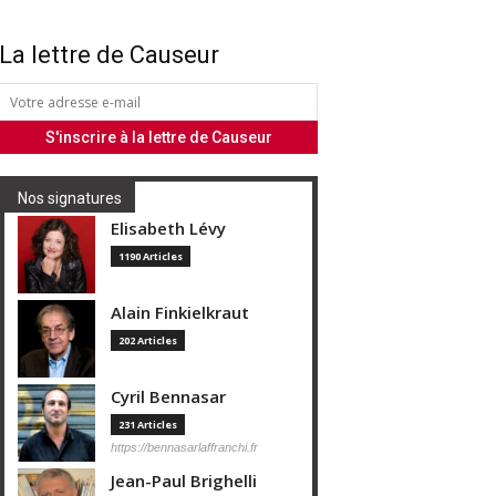
La lettre de Causeur
Nos signatures
Elisabeth Lévy
1190 Articles
Alain Finkielkraut
202 Articles
Cyril Bennasar
231 Articles
https://bennasarlaffranchi.fr
Jean-Paul Brighelli