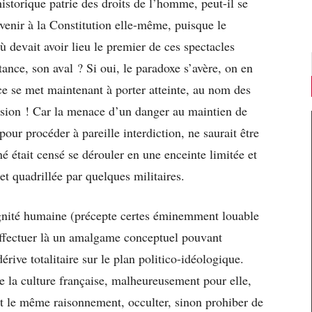
istorique patrie des droits de l’homme, peut-il se
revenir à la Constitution elle-même, puisque le
où devait avoir lieu le premier de ces spectacles
tance, son aval ? Si oui, le paradoxe s’avère, on en
ce se met maintenant à porter atteinte, au nom des
ession ! Car la menace d’un danger au maintien de
pour procéder à pareille interdiction, ne saurait être
é était censé se dérouler en une enceinte limitée et
et quadrillée par quelques militaires.
dignité humaine (précepte certes éminemment louable
t effectuer là un amalgame conceptuel pouvant
érive totalitaire sur le plan politico-idéologique.
de la culture française, malheureusement pour elle,
nt le même raisonnement, occulter, sinon prohiber de