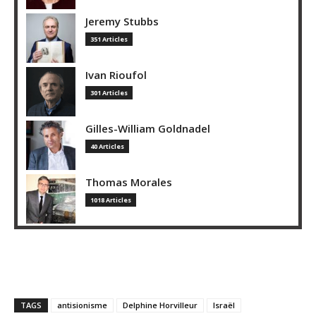
Jeremy Stubbs
351 Articles
Ivan Rioufol
301 Articles
Gilles-William Goldnadel
40 Articles
Thomas Morales
1018 Articles
TAGS
antisionisme
Delphine Horvilleur
Israël