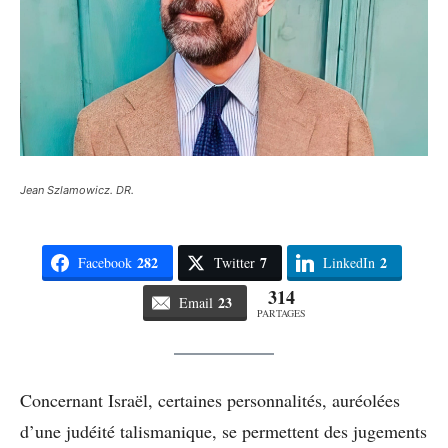
Jean Szlamowicz. DR.
282
7
2
Facebook
Twitter
LinkedIn
314
23
Email
PARTAGES
Concernant Israël, certaines personnalités, auréolées
d’une judéité talismanique, se permettent des jugements