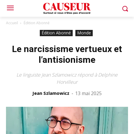
Accueil
Édition Abonné
Édition Abonné
Monde
Le narcissisme vertueux et
l’antisionisme
Le linguiste Jean Szlamowicz répond à Delphine
Horvilleur
Jean Szlamowicz
-
13 mai 2025