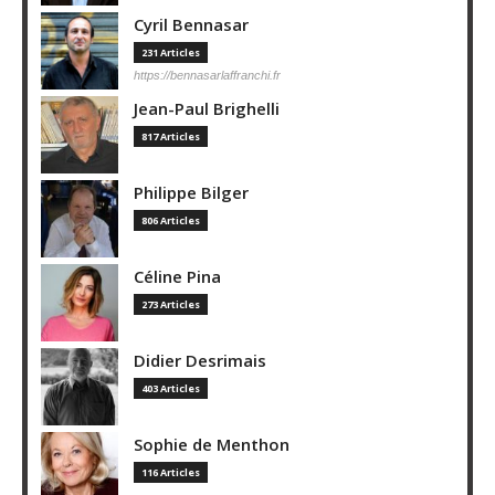
Cyril Bennasar
231 Articles
https://bennasarlaffranchi.fr
Jean-Paul Brighelli
817 Articles
Philippe Bilger
806 Articles
Céline Pina
273 Articles
Didier Desrimais
403 Articles
Sophie de Menthon
116 Articles