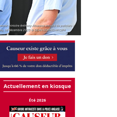
emier ministre Anthony Albanese entouré de policiers à
ey, 14 décembre 2025 © DEAN LEWINS/AP/SIPA
Actuellement en kiosque
Été 2026