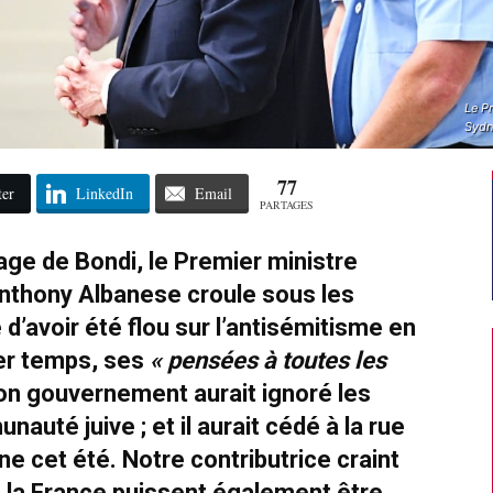
Le Pr
Sydn
77
ter
LinkedIn
Email
PARTAGES
lage de Bondi, le Premier ministre
 Anthony Albanese croule sous les
 d’avoir été flou sur l’antisémitisme en
er temps, ses
« pensées à toutes les
on gouvernement aurait ignoré les
uté juive ; et il aurait cédé à la rue
ne cet été. Notre contributrice craint
la France puissent également être