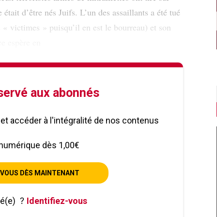
 était d’être nés Juifs. L’un des assaillants a été tué
 « victimes » puisqu’il en est le bourreau) et son
ce espère en
éservé aux abonnés
le et accéder à l'intégralité de nos contenus
numérique dès 1,00€
VOUS DÈS MAINTENANT
né(e)
?
Identifiez-vous