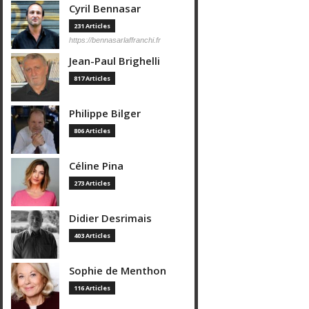
Cyril Bennasar
231 Articles
https://bennasarlaffranchi.fr
Jean-Paul Brighelli
817 Articles
Philippe Bilger
806 Articles
Céline Pina
273 Articles
Didier Desrimais
403 Articles
Sophie de Menthon
116 Articles