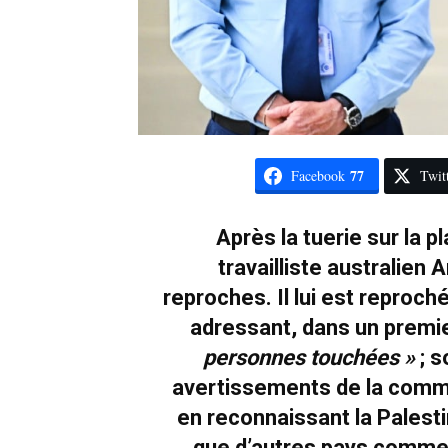
77
Facebook
Twit
Après la tuerie sur la p
travailliste australien
reproches. Il lui est reproché
adressant, dans un premi
personnes touchées »
; s
avertissements de la communa
en reconnaissant la Palesti
que d’autres pays comme 