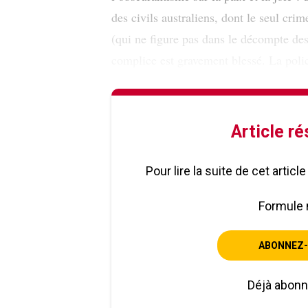
des civils australiens, dont le seul crime
(qui ne figure pas dans le décompte des
complice est gravement blessé. La poli
Article r
Pour lire la suite de cet artic
Formule 
ABONNEZ-
Déjà abon