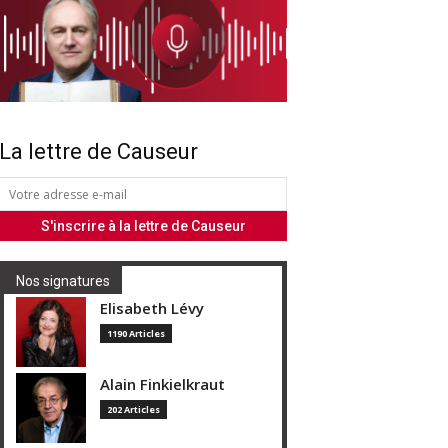
La lettre de Causeur
Nos signatures
Elisabeth Lévy
1190 Articles
Alain Finkielkraut
202 Articles