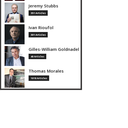
Jeremy Stubbs
351 Articles
Ivan Rioufol
301 Articles
Gilles-William Goldnadel
40 Articles
Thomas Morales
1018 Articles