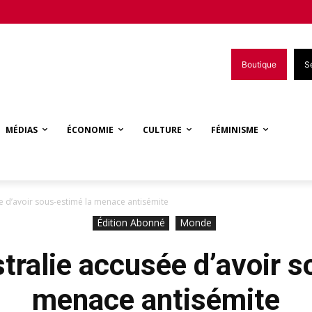
Boutique
S
MÉDIAS
ÉCONOMIE
CULTURE
FÉMINISME
ée d’avoir sous-estimé la menace antisémite
Édition Abonné
Monde
stralie accusée d’avoir s
menace antisémite