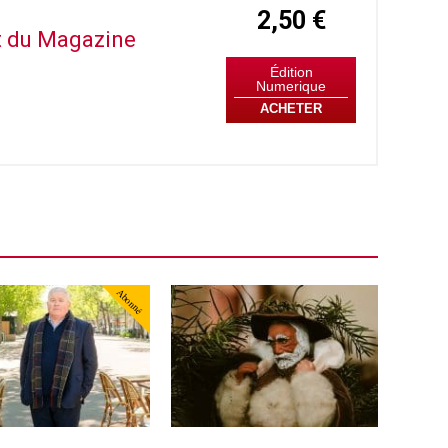
2,50 €
it du Magazine
Édition
Numerique
ACHETER
Abonné