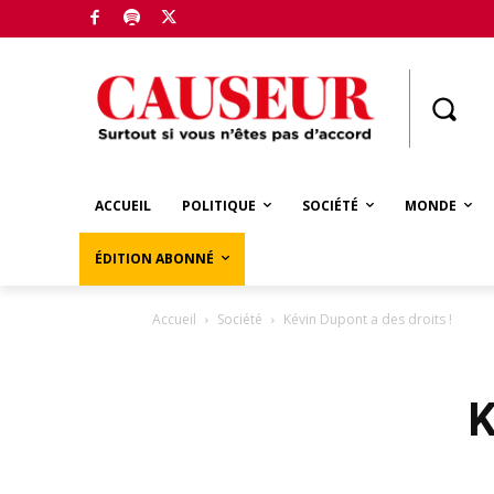
Boutique
ACCUEIL
POLITIQUE
SOCIÉTÉ
MONDE
ÉDITION ABONNÉ
Accueil
Société
Kévin Dupont a des droits !
K