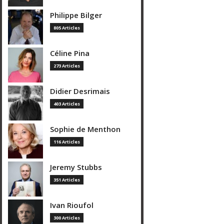
Philippe Bilger
805 Articles
Céline Pina
273 Articles
Didier Desrimais
403 Articles
Sophie de Menthon
116 Articles
Jeremy Stubbs
351 Articles
Ivan Rioufol
300 Articles