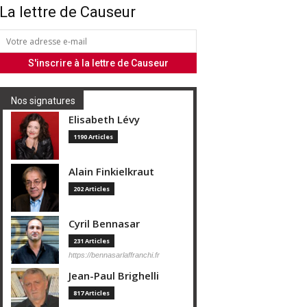
La lettre de Causeur
Nos signatures
Elisabeth Lévy
1190 Articles
Alain Finkielkraut
202 Articles
Cyril Bennasar
231 Articles
https://bennasarlaffranchi.fr
Jean-Paul Brighelli
817 Articles