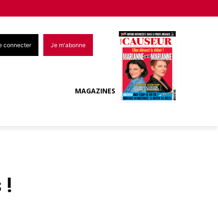
e connecter
Je m'abonne
MAGAZINES
 !