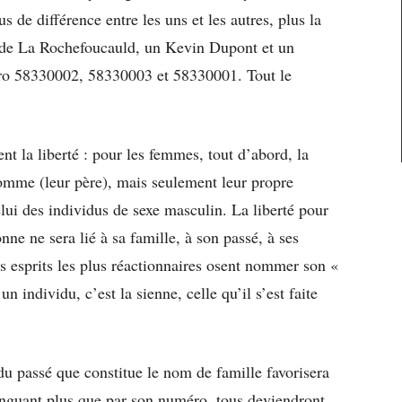
us de différence entre les uns et les autres, plus la
 de La Rochefoucauld, un Kevin Dupont et un
o 58330002, 58330003 et 58330001. Tout le
t la liberté : pour les femmes, tout d’abord, la
homme (leur père), mais seulement leur propre
lui des individus de sexe masculin. La liberté pour
ne ne sera lié à sa famille, à son passé, à ses
les esprits les plus réactionnaires osent nommer son «
’un individu, c’est la sienne, celle qu’il s’est faite
 du passé que constitue le nom de famille favorisera
tinguant plus que par son numéro, tous deviendront