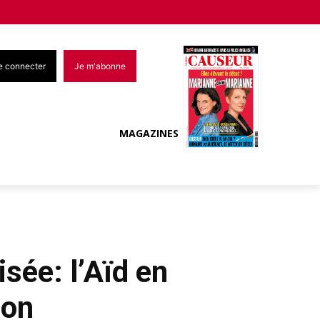
e connecter
Je m'abonne
MAGAZINES
sée: l’Aïd en
ion