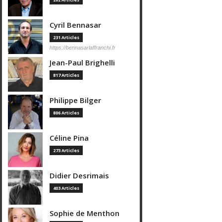
Cyril Bennasar
231 Articles
https://bennasarlaffranchi.fr
Jean-Paul Brighelli
817 Articles
Philippe Bilger
806 Articles
Céline Pina
273 Articles
Didier Desrimais
403 Articles
Sophie de Menthon