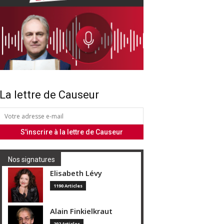
La lettre de Causeur
Nos signatures
Elisabeth Lévy
1190 Articles
Alain Finkielkraut
202 Articles