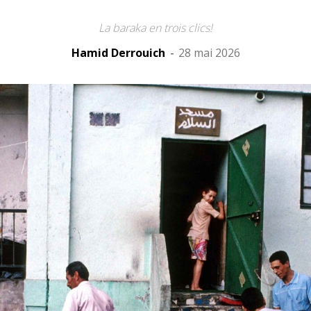
La baraka en trois clics!
Hamid Derrouich
-
28 mai 2026