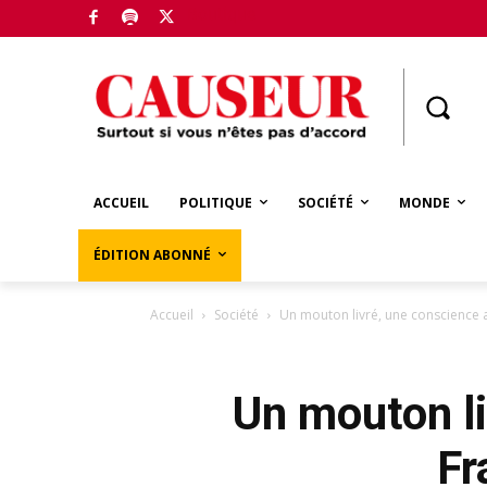
Boutique
ACCUEIL
POLITIQUE
SOCIÉTÉ
MONDE
ÉDITION ABONNÉ
Accueil
Société
Un mouton livré, une conscience ap
Un mouton li
Fr