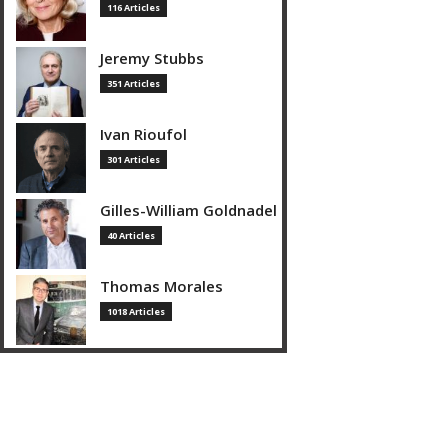
116 Articles
Jeremy Stubbs
351 Articles
Ivan Rioufol
301 Articles
Gilles-William Goldnadel
40 Articles
Thomas Morales
1018 Articles