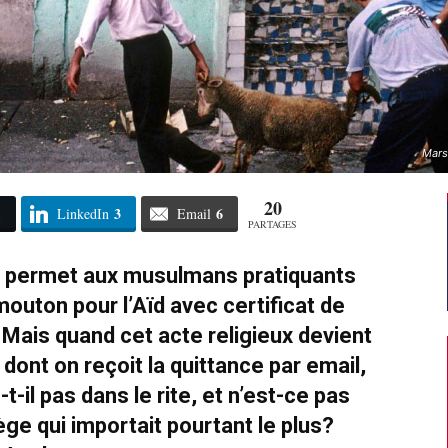
Mars
20
1
3
6
LinkedIn
Email
PARTAGES
chi permet aux musulmans pratiquants
mouton pour l’Aïd avec certificat de
é. Mais quand cet acte religieux devient
dont on reçoit la quittance par email,
-il pas dans le rite, et n’est-ce pas
ège qui importait pourtant le plus?