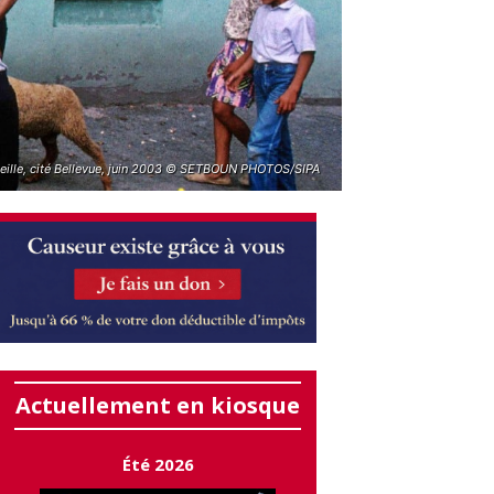
eille, cité Bellevue, juin 2003 © SETBOUN PHOTOS/SIPA
Actuellement en kiosque
Été 2026