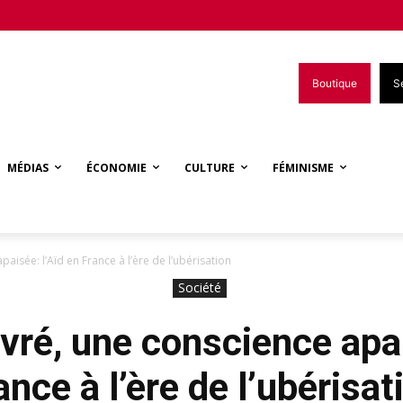
Boutique
S
MÉDIAS
ÉCONOMIE
CULTURE
FÉMINISME
aisée: l’Aïd en France à l’ère de l’ubérisation
Société
vré, une conscience apai
ance à l’ère de l’ubérisat