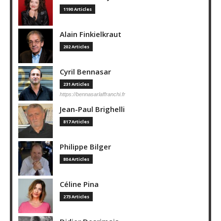
1190 Articles
Alain Finkielkraut
202 Articles
Cyril Bennasar
231 Articles
https://bennasarlaffranchi.fr
Jean-Paul Brighelli
817 Articles
Philippe Bilger
804 Articles
Céline Pina
273 Articles