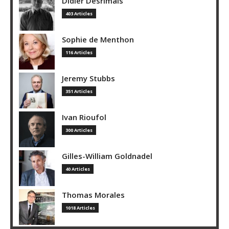
Didier Desrimais
403 Articles
Sophie de Menthon
116 Articles
Jeremy Stubbs
351 Articles
Ivan Rioufol
300 Articles
Gilles-William Goldnadel
40 Articles
Thomas Morales
1018 Articles