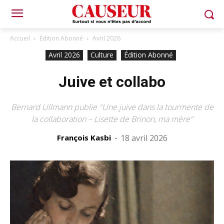
Accueil
Édition Abonné
Avril 2026
Avril 2026
Culture
Édition Abonné
Juive et collabo
Bernard Ullmann publie "Une juive dans la tourmente de
la collaboration – Lisette de Brinon, ma mère"
François Kasbi
-
18 avril 2026