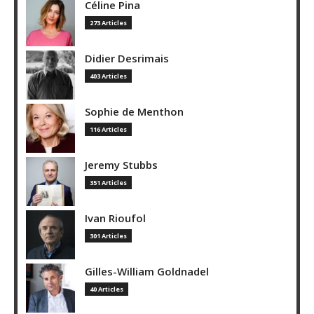
Céline Pina
273 Articles
Didier Desrimais
403 Articles
Sophie de Menthon
116 Articles
Jeremy Stubbs
351 Articles
Ivan Rioufol
301 Articles
Gilles-William Goldnadel
40 Articles