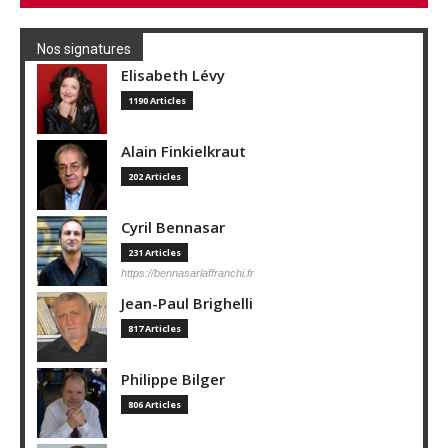
Nos signatures
Elisabeth Lévy
1190 Articles
Alain Finkielkraut
202 Articles
Cyril Bennasar
231 Articles
https://bennasarlaffranchi.fr
Jean-Paul Brighelli
817 Articles
Philippe Bilger
806 Articles