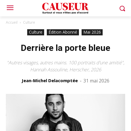
Accueil
Culture
Culture
Édition Abonné
Mai 2026
Derrière la porte bleue
"Autres visages, autres mains. 100 portraits d’une amitié",
Hannah Assouline, Herscher, 2026
Jean-Michel Delacomptée
-
31 mai 2026