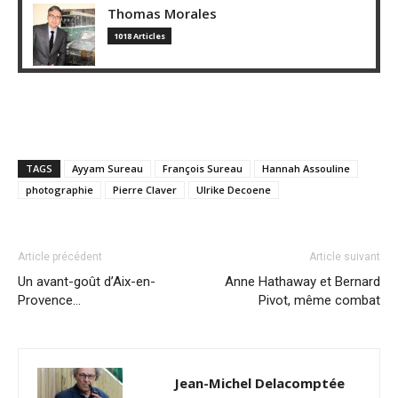
Thomas Morales
1018 Articles
TAGS
Ayyam Sureau
François Sureau
Hannah Assouline
photographie
Pierre Claver
Ulrike Decoene
Article précédent
Article suivant
Un avant-goût d’Aix-en-
Anne Hathaway et Bernard
Provence…
Pivot, même combat
Jean-Michel Delacomptée