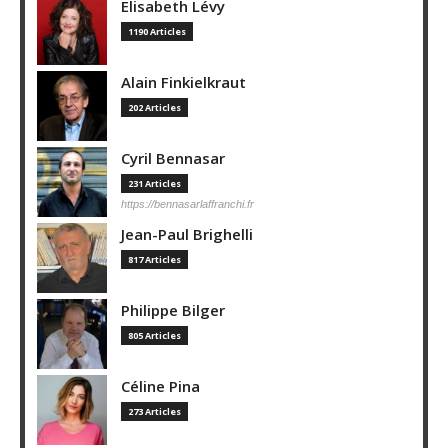
Elisabeth Lévy
1190 Articles
Alain Finkielkraut
202 Articles
Cyril Bennasar
231 Articles
https://bennasarlaffranchi.fr
Jean-Paul Brighelli
817 Articles
Philippe Bilger
805 Articles
Céline Pina
273 Articles