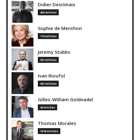
Didier Desrimais
403 Articles
Sophie de Menthon
116 Articles
Jeremy Stubbs
351 Articles
Ivan Rioufol
301 Articles
Gilles-William Goldnadel
40 Articles
Thomas Morales
1018 Articles