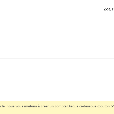
Zoé, l
cle, nous vous invitons à créer un compte Disqus ci-dessous (bouton S'i