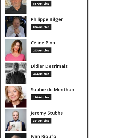
817 Articles
Philippe Bilger
806 Articles
Céline Pina
273 Articles
Didier Desrimais
404 Articles
Sophie de Menthon
116 Articles
Jeremy Stubbs
351 Articles
Ivan Rioufol