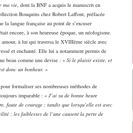
e ma vie
, dont la BNF a acquis le manuscrit en
collection Bouquins chez Robert Laffont, préfacée
me la langue française au point de s’excuser
tait encore, à son heureuse époque, un néologisme.
t amour, à lui qui traversa le XVIIIème siècle avec
ressé et enchanté. Elle lui a notamment permis de
sme beau comme une devise : «
Si le plaisir existe, et
 est donc un bonheur.
»
l pour formaliser ses nombreuses méthodes de
toujours imparable : «
J’ai su de bonne heure
ire, faute de courage ; tandis que lorsqu’elle est avec
lité ; les faiblesses de l’une causent la perte de