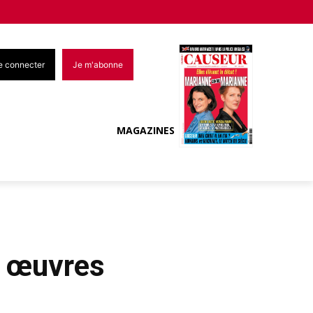
e connecter
Je m'abonne
MAGAZINES
s œuvres