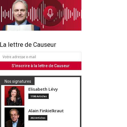
La lettre de Causeur
Nos signatures
Elisabeth Lévy
1190 Articles
Alain Finkielkraut
202 Articles