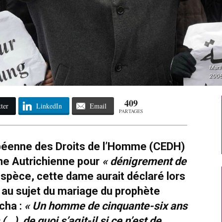
Manif
2006
409
ter
LinkedIn
Email
PARTAGES
opéenne des Droits de l’Homme (CEDH)
une Autrichienne pour
« dénigrement de
espèce, cette dame aurait déclaré lors
, au sujet du mariage du prophète
cha :
« Un homme de cinquante-six ans
(…), de quoi s’agit-il si ce n’est de