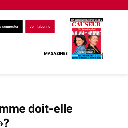
e connecter
Je m'abonne
MAGAZINES
omme doit-elle
»?