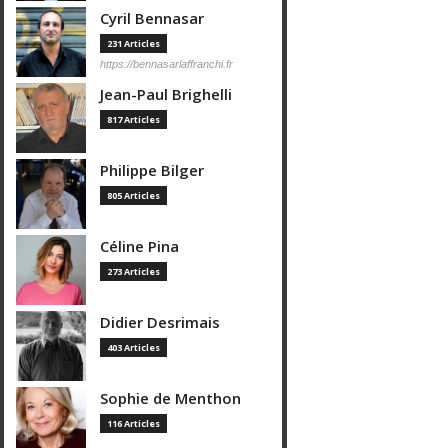
Cyril Bennasar
231 Articles
https://bennasarlaffranchi.fr
Jean-Paul Brighelli
817 Articles
Philippe Bilger
805 Articles
Céline Pina
273 Articles
Didier Desrimais
403 Articles
Sophie de Menthon
116 Articles