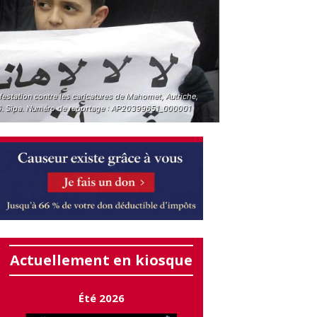
estation contre les caricatures de Mahomet, Autriche,
. Sipa. Numéro de reportage : AP20399651_000001
Actuellement en kiosque
Été 2026