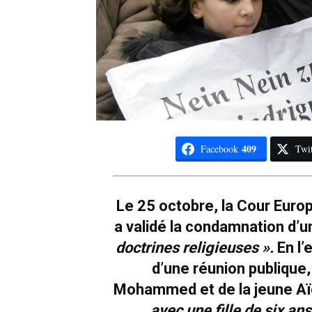
409
Facebook
Twit
Le 25 octobre, la Cour Eur
a validé la condamnation d’
doctrines religieuses ».
En l’
d’une réunion publique
Mohammed et de la jeune Aï
avec une fille de six ans 