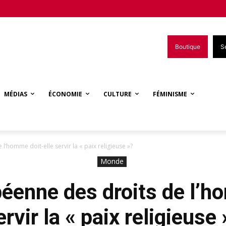
Boutique
S
MÉDIAS
ÉCONOMIE
CULTURE
FÉMINISME
’homme doit-elle servir la « paix religieuse »?
Monde
éenne des droits de l’h
ervir la « paix religieuse 