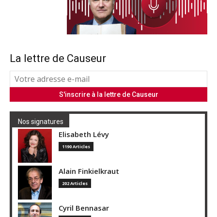
La lettre de Causeur
Nos signatures
Elisabeth Lévy
1190 Articles
Alain Finkielkraut
202 Articles
Cyril Bennasar