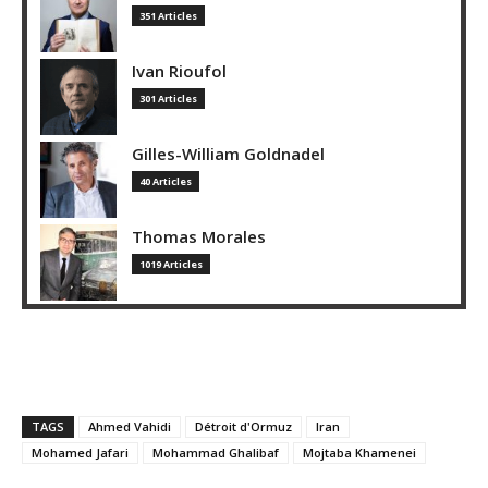
351 Articles
Ivan Rioufol
301 Articles
Gilles-William Goldnadel
40 Articles
Thomas Morales
1019 Articles
TAGS
Ahmed Vahidi
Détroit d'Ormuz
Iran
Mohamed Jafari
Mohammad Ghalibaf
Mojtaba Khamenei