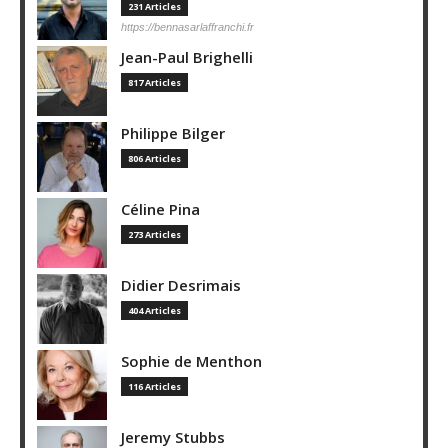
231 Articles
https://bennasarlaffranchi.fr
Jean-Paul Brighelli
817 Articles
Philippe Bilger
806 Articles
Céline Pina
273 Articles
Didier Desrimais
404 Articles
Sophie de Menthon
116 Articles
Jeremy Stubbs