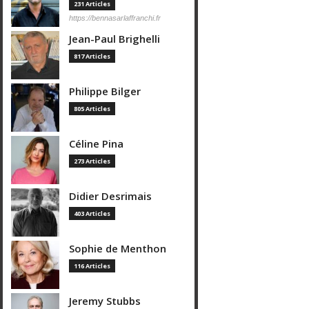
231 Articles
https://bennasarlaffranchi.fr
Jean-Paul Brighelli
817 Articles
Philippe Bilger
805 Articles
Céline Pina
273 Articles
Didier Desrimais
403 Articles
Sophie de Menthon
116 Articles
Jeremy Stubbs