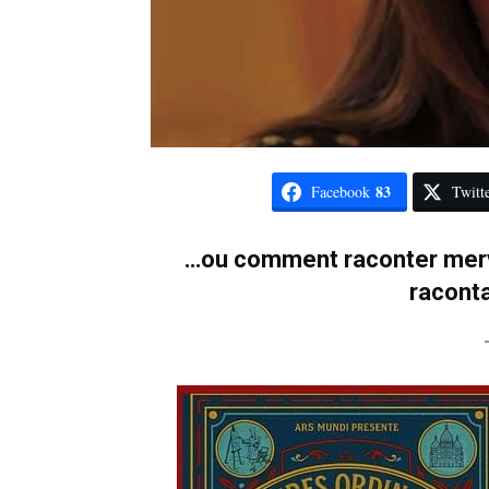
83
Facebook
Twitt
…ou comment raconter merve
raconta