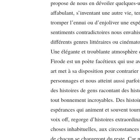
propose de nous en dévoiler quelques-un
affabulant, s’inventant une autre vie, t
tromper l’ennui ou d’enjoliver une exp
sentiments contradictoires nous envahis
différents genres littéraires ou cinémat
Une élégante et troublante atmosphère e
Firode est un poète facétieux qui use 
art met à sa disposition pour contrarier 
personnages et nous atteint aussi parfoi
des histoires de gens racontant des hist
tout bonnement incroyables. Des histoir
espérances qui animent et souvent tourm
voix off, regorge d’histoires extraordinai
choses inhabituelles, aux circonstances 
de chacun se chargeront du reste. Car 