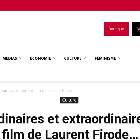
Boutique
S
MÉDIAS
ÉCONOMIE
CULTURE
FÉMINISME
inaires », le dernier film de Laurent Firode…
Culture
dinaires et extraordinaire
film de Laurent Firode…