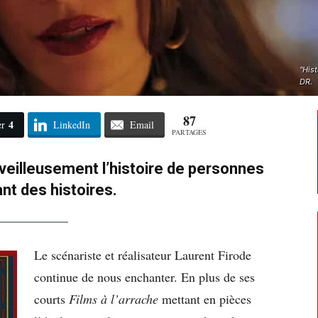
"Hist
DR.
87
4
er
LinkedIn
Email
PARTAGES
illeusement l’histoire de personnes
nt des histoires.
Le scénariste et réalisateur Laurent Firode
continue de nous enchanter. En plus de ses
courts
Films à l’arrache
mettant en pièces