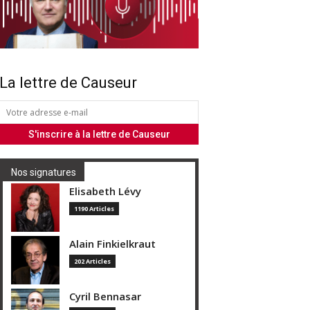
La lettre de Causeur
Nos signatures
Elisabeth Lévy
1190 Articles
Alain Finkielkraut
202 Articles
Cyril Bennasar