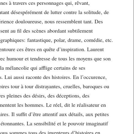
es à travers ces personnages qui, rêvant,
entant désespérément de lutter contre la solitude, de
érience douloureuse, nous ressemblent tant. Des
sent au fil des scènes abordant subtilement
ographiques: fantastique, polar, drame, comédie, etc.
ntoure ces êtres en quête d’inspiration. Laurent
avec humour et tendresse de tous les moyens que son
la mélancolie qui afflige certains de ses
s. Lui aussi raconte des histoires. En l’occurence,
oires tour à tour distrayantes, cruelles, baroques ou
es pleines des désirs, des déceptions, des
entent les hommes. Le réel, dit le réalisateur en
res. Il suffit d’être attentif aux détails, aux petites
étonnantes. La sensibilité et le pouvoir imaginatif
nous sommes tous des inventeurs d’histoires en