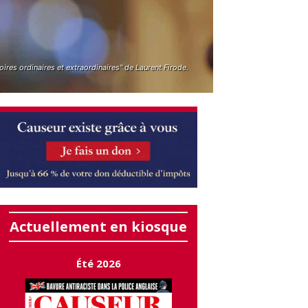
oires ordinaires et extraordinaires" de Laurent Firode.
Actuellement en kiosque
Été 2026