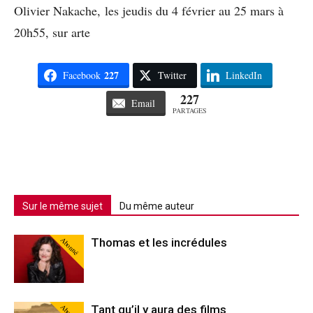
Olivier Nakache, les jeudis du 4 février au 25 mars à
20h55, sur arte
227
Facebook
Twitter
LinkedIn
227
Email
PARTAGES
Sur le même sujet
Du même auteur
Abonné
Thomas et les incrédules
Abonné
Tant qu’il y aura des films