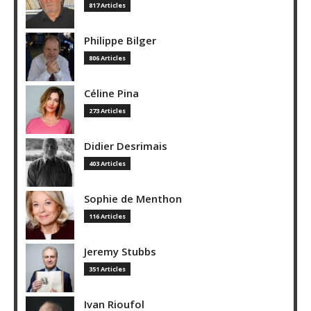
817 Articles
Philippe Bilger
806 Articles
Céline Pina
273 Articles
Didier Desrimais
403 Articles
Sophie de Menthon
116 Articles
Jeremy Stubbs
351 Articles
Ivan Rioufol