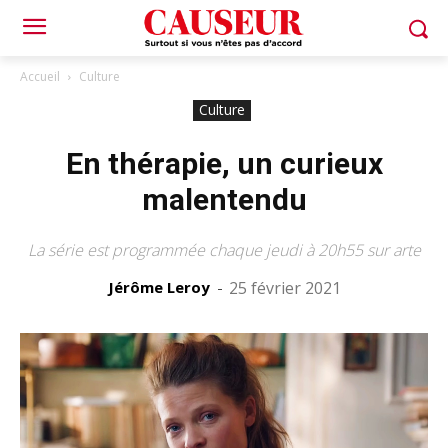
Accueil
Culture
Culture
En thérapie, un curieux
malentendu
La série est programmée chaque jeudi à 20h55 sur arte
Jérôme Leroy
-
25 février 2021