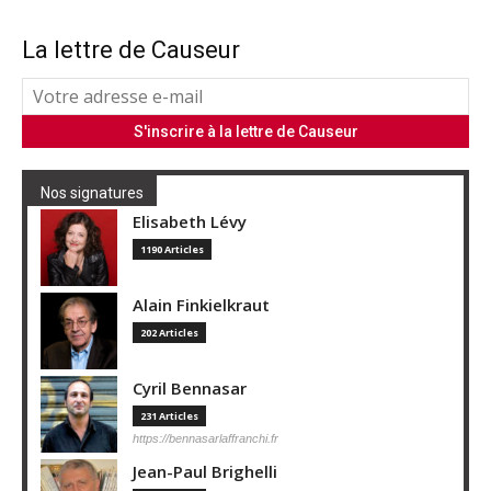
La lettre de Causeur
Nos signatures
Elisabeth Lévy
1190 Articles
Alain Finkielkraut
202 Articles
Cyril Bennasar
231 Articles
https://bennasarlaffranchi.fr
Jean-Paul Brighelli