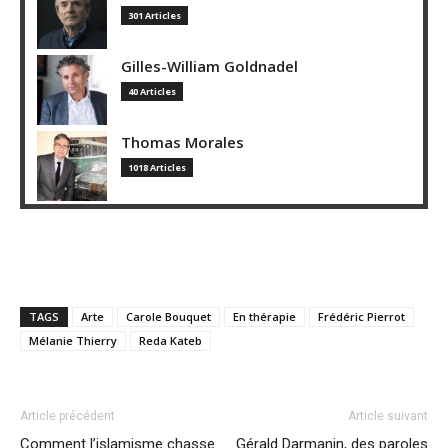
301 Articles
Gilles-William Goldnadel
40 Articles
Thomas Morales
1018 Articles
TAGS
Arte
Carole Bouquet
En thérapie
Frédéric Pierrot
Mélanie Thierry
Reda Kateb
Article précédent
Article suivant
Comment l’islamisme chasse
Gérald Darmanin, des paroles