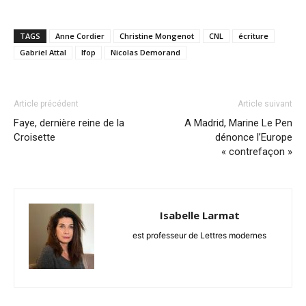
TAGS
Anne Cordier
Christine Mongenot
CNL
écriture
Gabriel Attal
Ifop
Nicolas Demorand
Article précédent
Article suivant
Faye, dernière reine de la
A Madrid, Marine Le Pen
Croisette
dénonce l’Europe
« contrefaçon »
Isabelle Larmat
est professeur de Lettres modernes