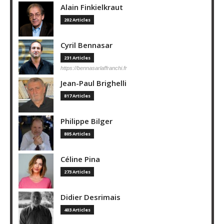
Alain Finkielkraut
202 Articles
Cyril Bennasar
231 Articles
https://bennasarlaffranchi.fr
Jean-Paul Brighelli
817 Articles
Philippe Bilger
805 Articles
Céline Pina
273 Articles
Didier Desrimais
403 Articles