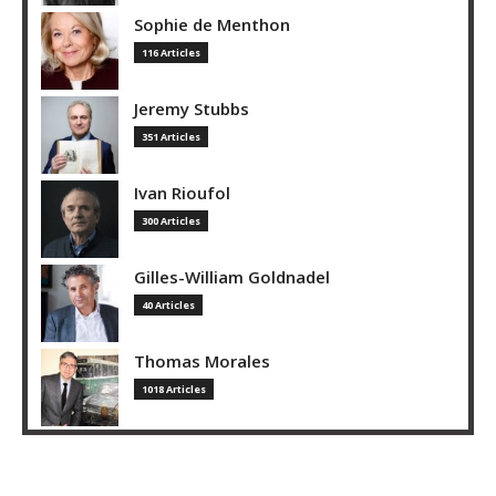
Sophie de Menthon
116 Articles
Jeremy Stubbs
351 Articles
Ivan Rioufol
300 Articles
Gilles-William Goldnadel
40 Articles
Thomas Morales
1018 Articles