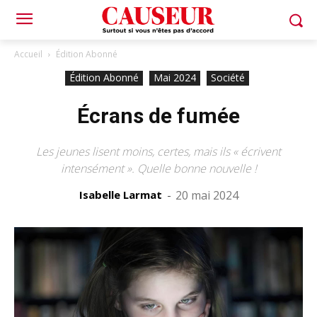
Accueil
Édition Abonné
Édition Abonné
Mai 2024
Société
Écrans de fumée
Les jeunes lisent moins, certes, mais ils « écrivent
intensément ». Quelle bonne nouvelle !
Isabelle Larmat
-
20 mai 2024