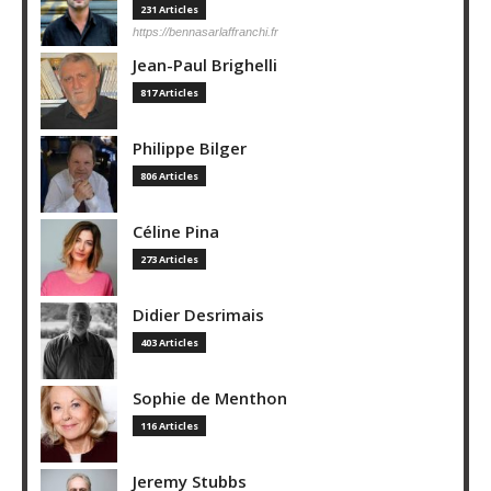
231 Articles
https://bennasarlaffranchi.fr
Jean-Paul Brighelli
817 Articles
Philippe Bilger
806 Articles
Céline Pina
273 Articles
Didier Desrimais
403 Articles
Sophie de Menthon
116 Articles
Jeremy Stubbs