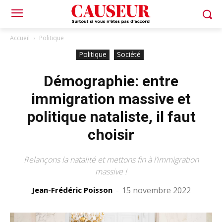
Accueil
Politique
Politique
Société
Démographie: entre
immigration massive et
politique nataliste, il faut
choisir
Relançons la natalité et mettons fin à l’immigration
massive !
Jean-Frédéric Poisson
-
15 novembre 2022