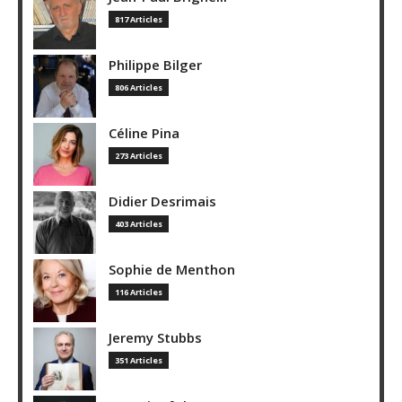
817 Articles
Philippe Bilger
806 Articles
Céline Pina
273 Articles
Didier Desrimais
403 Articles
Sophie de Menthon
116 Articles
Jeremy Stubbs
351 Articles