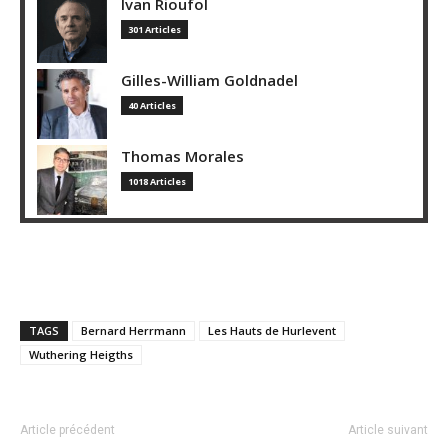
Ivan Rioufol
301 Articles
Gilles-William Goldnadel
40 Articles
Thomas Morales
1018 Articles
TAGS
Bernard Herrmann
Les Hauts de Hurlevent
Wuthering Heigths
Article précédent
Article suivant