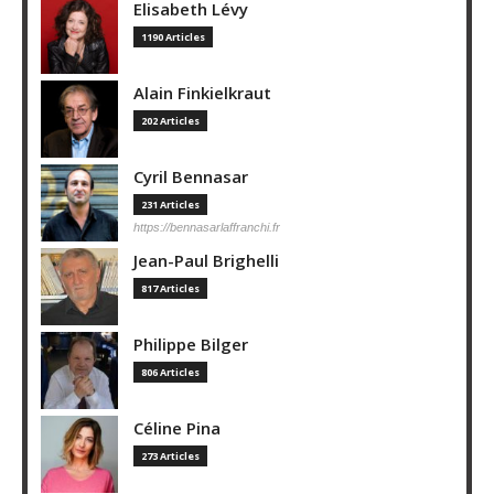
Elisabeth Lévy
1190 Articles
Alain Finkielkraut
202 Articles
Cyril Bennasar
231 Articles
https://bennasarlaffranchi.fr
Jean-Paul Brighelli
817 Articles
Philippe Bilger
806 Articles
Céline Pina
273 Articles