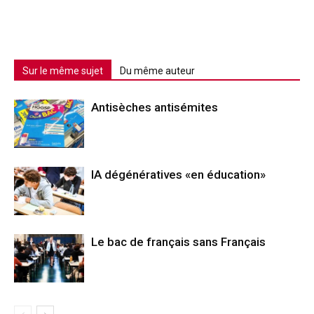
Sur le même sujet
Du même auteur
Antisèches antisémites
IA dégénératives «en éducation»
Le bac de français sans Français