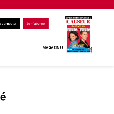
e connecter
Je m'abonne
MAGAZINES
té