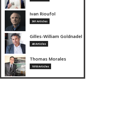
Ivan Rioufol
301 Articles
Gilles-William Goldnadel
40 Articles
Thomas Morales
1018 Articles