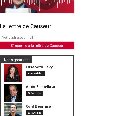
La lettre de Causeur
Nos signatures
Elisabeth Lévy
1190 Articles
Alain Finkielkraut
202 Articles
Cyril Bennasar
231 Articles