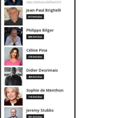
https://bennasarlaffranchi.fr
Jean-Paul Brighelli
817 Articles
Philippe Bilger
806 Articles
Céline Pina
273 Articles
Didier Desrimais
403 Articles
Sophie de Menthon
116 Articles
Jeremy Stubbs
351 Articles