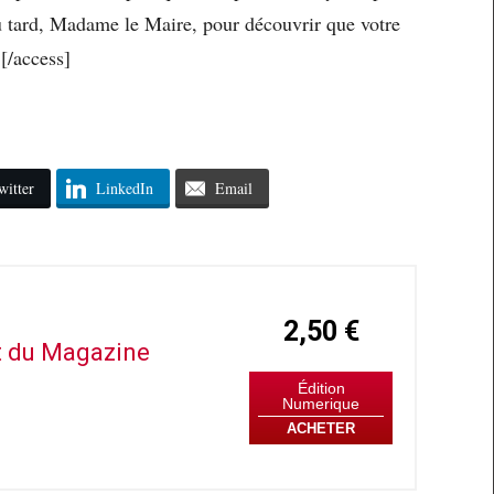
eu tard, Madame le Maire, pour découvrir que votre
.[/access]
witter
LinkedIn
Email
2,50 €
it du Magazine
Édition
Numerique
ACHETER