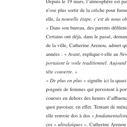
Depuis le 19 mars, l’atmosphère est p
n’ose plus sortir de la crèche pour fum
elle,
la nouvelle étape, c’est de nous ob
» Dans son bureau, des parents défilent
Certains ont déjà, dans le passé, deman
de la ville, Catherine Arenou, admet qu
années : «
Avant
, explique-t-elle au
New
portaient le voile traditionnel. Aujourd
tête couverte.
»
«
De plus en plus
» signifie ici la quas
poignée de femmes qui persistent à porte
courses en dehors des heures d’affluen
quoi pavoiser, en effet. Tentant de mén
elle renvoie dos à dos «
fondamentaliste
ces «
ultralaïques
». Catherine Arenou 