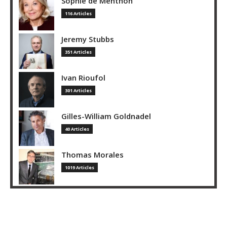
Sophie de Menthon
116 Articles
Jeremy Stubbs
351 Articles
Ivan Rioufol
301 Articles
Gilles-William Goldnadel
40 Articles
Thomas Morales
1019 Articles