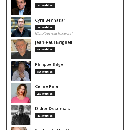
202 Articles
Cyril Bennasar
231 Articles
https://bennasarlaffranchi.fr
Jean-Paul Brighelli
817 Articles
Philippe Bilger
806 Articles
Céline Pina
273 Articles
Didier Desrimais
404 Articles