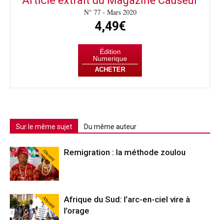
Article extrait du Magazine Causeur
N° 77 - Mars 2020
4,49€
Édition
Numerique
ACHETER
Sur le même sujet
Du même auteur
Abonné
Remigration : la méthode zoulou
Abonné
Afrique du Sud: l’arc-en-ciel vire à
l’orage