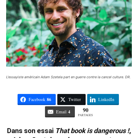
L'essayiste américain Adam Szetela part en guerre contre la cancel culture. DR.
86
Facebook
Twitter
LinkedIn
90
4
Email
PARTAGES
Dans son essai
That book is dangerous !
,