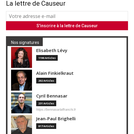
La lettre de Causeur
Nos signatures
Elisabeth Lévy
1190 Articles
Alain Finkielkraut
202 Articles
Cyril Bennasar
231 Articles
https://bennasarlaffranchi.fr
Jean-Paul Brighelli
817 Articles