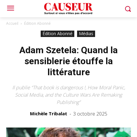
Accueil
Édition Abonné
Édition Abonné
Médias
Adam Szetela: Quand la
sensiblerie étouffe la
littérature
Il publie “That book is dangerous !, How Moral Panic,
Social Media, and the Culture Wars Are Remaking
Publishing”
Michèle Tribalat
-
3 octobre 2025