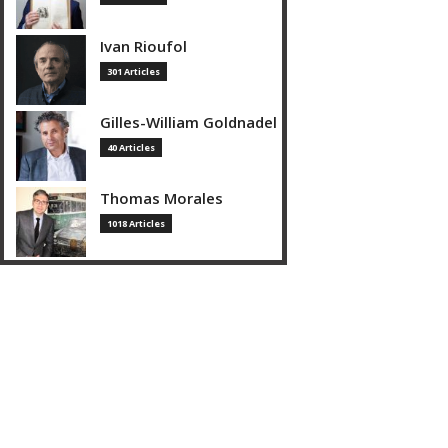
Ivan Rioufol
301 Articles
Gilles-William Goldnadel
40 Articles
Thomas Morales
1018 Articles