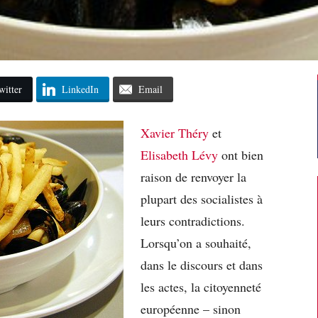
witter
LinkedIn
Email
Xavier Théry
et
Elisabeth Lévy
ont bien
raison de renvoyer la
plupart des socialistes à
leurs contradictions.
Lorsqu’on a souhaité,
dans le discours et dans
les actes, la citoyenneté
européenne – sinon