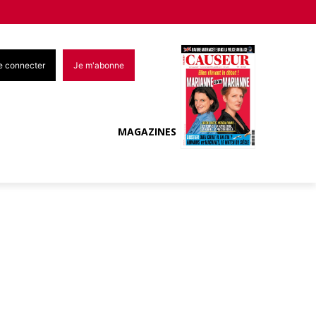
e connecter
Je m'abonne
MAGAZINES