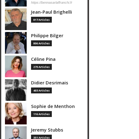
https://bennasarlaffranchi.fr
Jean-Paul Brighelli
817 Articles
Philippe Bilger
806 Articles
Céline Pina
273 Articles
Didier Desrimais
403 Articles
Sophie de Menthon
116 Articles
Jeremy Stubbs
351 Articles