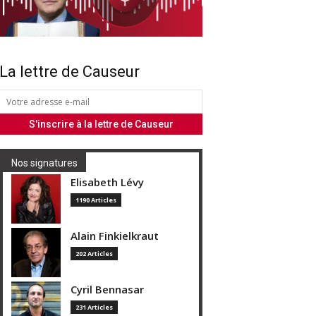
La lettre de Causeur
Nos signatures
Elisabeth Lévy
1190 Articles
Alain Finkielkraut
202 Articles
Cyril Bennasar
231 Articles