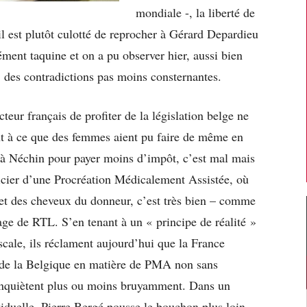
mondiale -, la liberté de
il est plutôt culotté de reprocher à Gérard Depardieu
dément taquine et on a pu observer hier, aussi bien
, des contradictions pas moins consternantes.
teur français de profiter de la législation belge ne
nt à ce que des femmes aient pu faire de même en
r à Néchin pour payer moins d’impôt, c’est mal mais
ficier d’une Procréation Médicalement Assistée, où
 et des cheveux du donneur, c’est très bien – comme
age de RTL. S’en tenant à un « principe de réalité »
fiscale, ils réclament aujourd’hui que la France
le de la Belgique en matière de PMA non sans
inquiètent plus ou moins bruyamment. Dans un
iduelle, Pierre Bergé pousse le bouchon plus loin