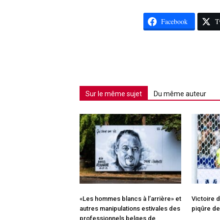
Facebook
T
Sur le même sujet
Du même auteur
«Les hommes blancs à l’arrière» et
Victoire 
autres manipulations estivales des
piqûre de
professionnels belges de