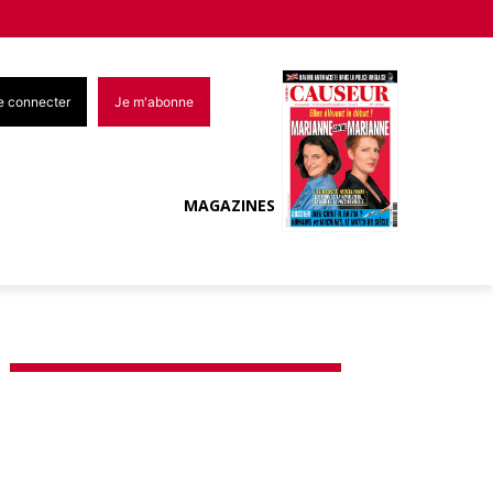
e connecter
Je m'abonne
MAGAZINES