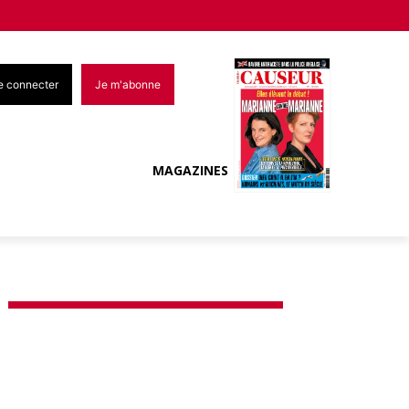
e connecter
Je m'abonne
MAGAZINES