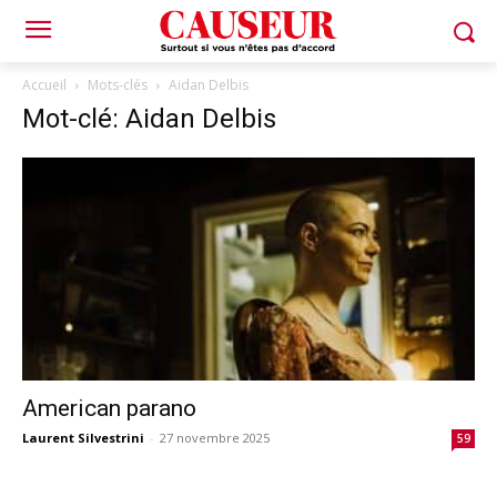
Accueil
Mots-clés
Aidan Delbis
Mot-clé: Aidan Delbis
American parano
Laurent Silvestrini
-
27 novembre 2025
59