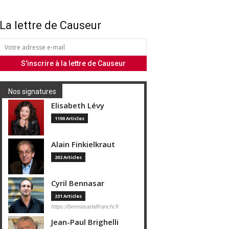
La lettre de Causeur
Nos signatures
Elisabeth Lévy
1190 Articles
Alain Finkielkraut
202 Articles
Cyril Bennasar
231 Articles
https://bennasarlaffranchi.fr
Jean-Paul Brighelli