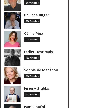
817 Articles
Philippe Bilger
806 Articles
Céline Pina
273 Articles
Didier Desrimais
403 Articles
Sophie de Menthon
116 Articles
Jeremy Stubbs
351 Articles
Ivan Rioufol