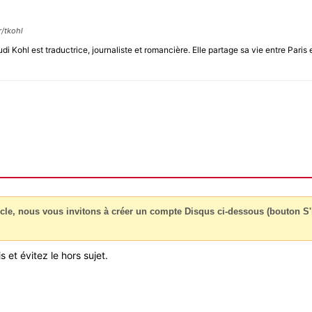
r/tkohl
udi Kohl est traductrice, journaliste et romancière. Elle partage sa vie entre Pari
cle, nous vous invitons à créer un compte Disqus ci-dessous (bouton S'i
 et évitez le hors sujet.