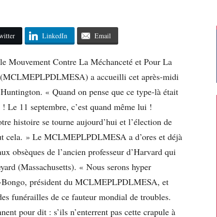
witter
LinkedIn
Email
e le Mouvement Contre La Méchanceté et Pour La
s (MCLMEPLPDLMESA) a accueilli cet après-midi
l Huntington. « Quand on pense que ce type-là était
s ! Le 11 septembre, c’est quand même lui !
e histoire se tourne aujourd’hui et l’élection de
tout cela. » Le MCLMEPLPDLMESA a d’ores et déjà
 aux obsèques de l’ancien professeur d’Harvard qui
neyard (Massachusetts). « Nous serons hyper
ohen-Bongo, président du MCLMEPLPDLMESA, et
es funérailles de ce fauteur mondial de troubles.
ent pour dit : s’ils n’enterrent pas cette crapule à