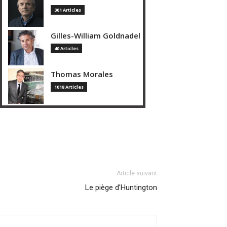
301 Articles
Gilles-William Goldnadel
40 Articles
Thomas Morales
1018 Articles
Article suivant
Le piège d’Huntington