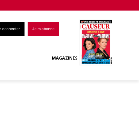
e connecter
Je m'abonne
MAGAZINES