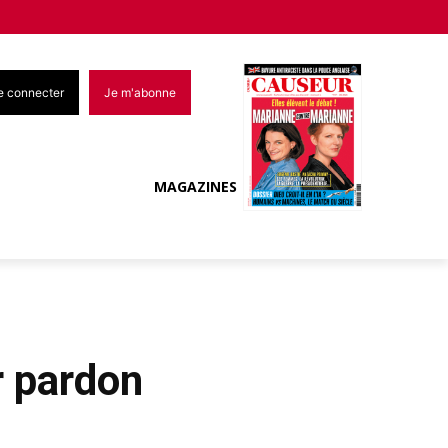
e connecter
Je m'abonne
MAGAZINES
 pardon