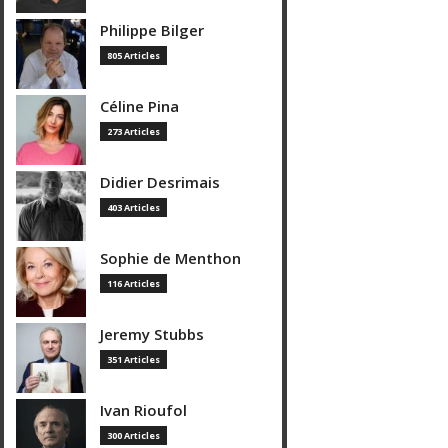
Philippe Bilger
805 Articles
Céline Pina
273 Articles
Didier Desrimais
403 Articles
Sophie de Menthon
116 Articles
Jeremy Stubbs
351 Articles
Ivan Rioufol
300 Articles