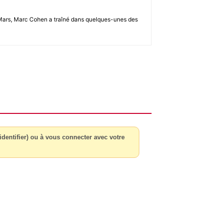
u 2-Mars, Marc Cohen a traîné dans quelques-unes des
dentifier) ou à vous connecter avec votre