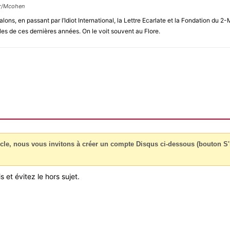
ur/Mcohen
alons, en passant par l’Idiot International, la Lettre Ecarlate et la Fondation d
les de ces dernières années. On le voit souvent au Flore.
cle, nous vous invitons à créer un compte Disqus ci-dessous (bouton S'i
 et évitez le hors sujet.