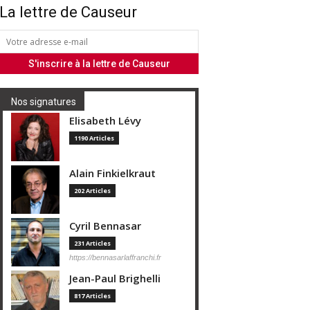
La lettre de Causeur
Nos signatures
Elisabeth Lévy
1190 Articles
Alain Finkielkraut
202 Articles
Cyril Bennasar
231 Articles
https://bennasarlaffranchi.fr
Jean-Paul Brighelli
817 Articles