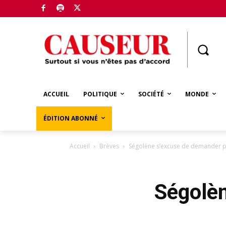
Boutique
ACCUEIL
POLITIQUE
SOCIÉTÉ
MONDE
ÉDITION ABONNÉ
Accueil
Brèves
Ségolène s’excuse de demander 
Ségolè