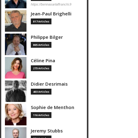
https://bennasarlaffranchi.fr
Jean-Paul Brighelli
817 Articles
Philippe Bilger
805 Articles
Céline Pina
273 Articles
Didier Desrimais
403 Articles
Sophie de Menthon
116 Articles
Jeremy Stubbs