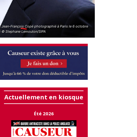
R Jean-François Copé photographié à Paris le 6 octobre
 © Stephane Lemouton/SIPA
Actuellement en kiosque
Été 2026