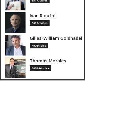
351 Articles
Ivan Rioufol
301 Articles
Gilles-William Goldnadel
40 Articles
Thomas Morales
1018 Articles