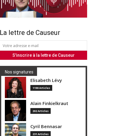
La lettre de Causeur
Nos signatures
Elisabeth Lévy
1190 Articles
Alain Finkielkraut
202 Articles
Cyril Bennasar
231 Articles