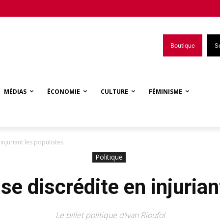
Boutique
S
MÉDIAS
ÉCONOMIE
CULTURE
FÉMINISME
njuriant les populistes
Politique
e discrédite en injurian
Le billet politique d’Ivan Rioufol