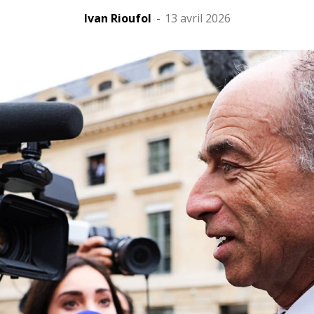
Ivan Rioufol
-
13 avril 2026