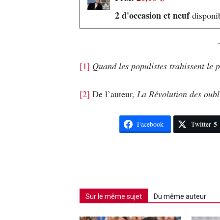
2 d'occasion et neuf
disponib
[1]
Quand les populistes trahissent le 
[2]
De l’auteur,
La Révolution des oubl
5
Facebook
Twitter
Sur le même sujet
Du même auteur