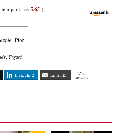
5,65 €
le à partir de
peuple,
Plon
iés
, Fayard
22
2
15
LinkedIn
Email
PARTAGES