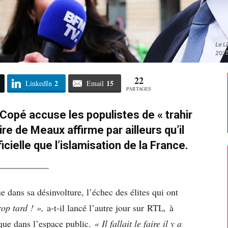
Le L
2025
22
2
15
LinkedIn
Email
PARTAGES
 Copé accuse les populistes de « trahir
ire de Meaux affirme par ailleurs qu’il
ificielle que l’islamisation de la France.
 dans sa désinvolture, l’échec des élites qui ont
rop tard ! »,
a-t-il lancé l’autre jour sur RTL
,
à
ique dans l’espace public.
« Il fallait le faire il y a