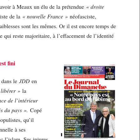
 d’avoir à Meaux un élu de la prétendue
« droite
iste de la
« nouvelle France »
néofasciste,
faiblesses sont les mêmes. Or il est encore temps de
e qui reste majoritaire, à l’effacement de l’identité
est fini
r dans le
JDD
en
 libérer »
la
ce de l’intérieur
és du pays ».
Copé
opulistes, qu’il
nnelle à ses
c l’islam. Ses injures