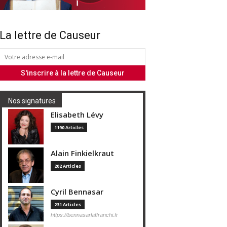
La lettre de Causeur
Nos signatures
Elisabeth Lévy
1190 Articles
Alain Finkielkraut
202 Articles
Cyril Bennasar
231 Articles
https://bennasarlaffranchi.fr