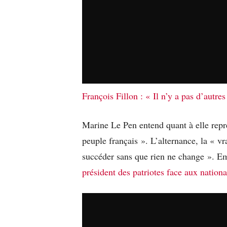
François Fillon : « Il n’y a pas d’autr
Marine Le Pen entend quant à elle repré
peuple français ». L’alternance, la « v
succéder sans que rien ne change ». E
président des patriotes face aux nationa