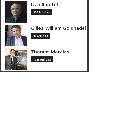
Ivan Rioufol
300 Articles
Gilles-William Goldnadel
40 Articles
Thomas Morales
1018 Articles