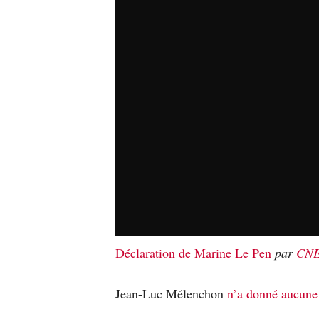
Déclaration de Marine Le Pen
par
CN
Jean-Luc Mélenchon
n’a donné aucune