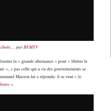
es choix…
par
BFMTV
senter la « grande alternance » pour « libérer le
raie », « pas celle qui a vu des gouvernements se
mmanuel Macron lui a répondu: il se veut
« le
listes »
.