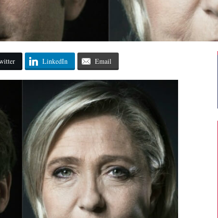
witter
LinkedIn
Email