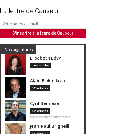
La lettre de Causeur
Nos signatures
Elisabeth Lévy
1190 Articles
Alain Finkielkraut
202 Articles
Cyril Bennasar
231 Articles
https://bennasarlaffranchi.fr
Jean-Paul Brighelli
817 Articles