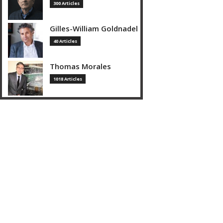
300 Articles
Gilles-William Goldnadel
40 Articles
Thomas Morales
1018 Articles