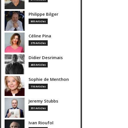
Philippe Bilger
805 Articles
Céline Pina
273 Articles
Didier Desrimais
403 Articles
Sophie de Menthon
116 Articles
Jeremy Stubbs
351 Articles
Ivan Rioufol