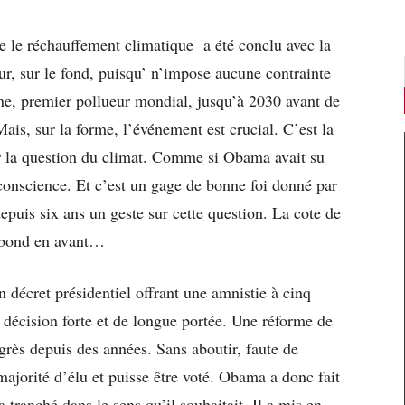
re le réchauffement climatique a été conclu avec la
, sur le fond, puisqu’ n’impose aucune contrainte
ine, premier pollueur mondial, jusqu’à 2030 avant de
s, sur la forme, l’événement est crucial. C’est la
r la question du climat. Comme si Obama avait su
 conscience. Et c’est un gage de bonne foi donné par
epuis six ans un geste sur cette question. La cote de
d bond en avant…
décret présidentiel offrant une amnistie à cinq
 décision forte et de longue portée. Une réforme de
rès depuis des années. Sans aboutir, faute de
ajorité d’élu et puisse être voté. Obama a donc fait
a tranché dans le sens qu’il souhaitait. Il a mis en