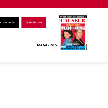
e connecter
Je m'abonne
MAGAZINES