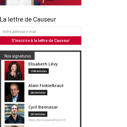
La lettre de Causeur
Nos signatures
Elisabeth Lévy
1190 Articles
Alain Finkielkraut
202 Articles
Cyril Bennasar
231 Articles
https://bennasarlaffranchi.fr