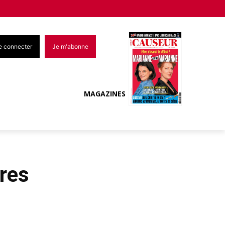
e connecter
Je m'abonne
MAGAZINES
dres