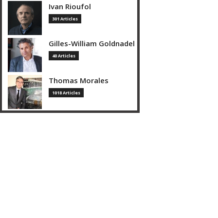
Ivan Rioufol
301 Articles
Gilles-William Goldnadel
40 Articles
Thomas Morales
1018 Articles