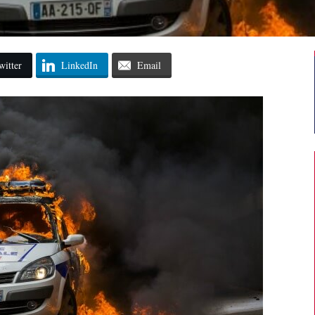
witter
LinkedIn
Email