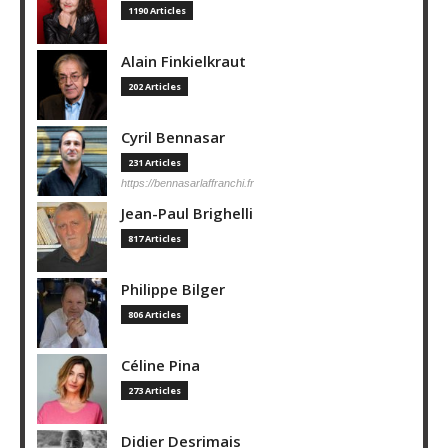
1190 Articles
Alain Finkielkraut
202 Articles
Cyril Bennasar
231 Articles
https://bennasarlaffranchi.fr
Jean-Paul Brighelli
817 Articles
Philippe Bilger
806 Articles
Céline Pina
273 Articles
Didier Desrimais