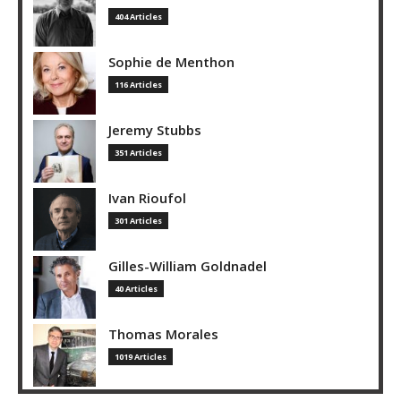
404 Articles
Sophie de Menthon
116 Articles
Jeremy Stubbs
351 Articles
Ivan Rioufol
301 Articles
Gilles-William Goldnadel
40 Articles
Thomas Morales
1019 Articles