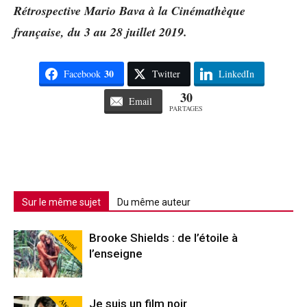
Rétrospective Mario Bava à la Cinémathèque
française, du 3 au 28 juillet 2019.
30
Facebook
Twitter
LinkedIn
30
Email
PARTAGES
Sur le même sujet
Du même auteur
Abonné
Brooke Shields : de l’étoile à
l’enseigne
Abonné
Je suis un film noir