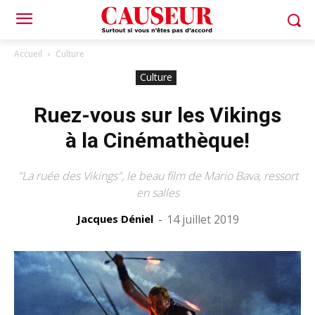
Accueil
Culture
Culture
Ruez-vous sur les Vikings
à la Cinémathèque!
"La ruée des Vikings", le beau film de Mario Bava, ressort
en salles
Jacques Déniel
-
14 juillet 2019