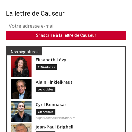
La lettre de Causeur
Nos signatures
Elisabeth Lévy
1190 Articles
Alain Finkielkraut
202 Articles
Cyril Bennasar
231 Articles
https://bennasarlaffranchi.fr
Jean-Paul Brighelli