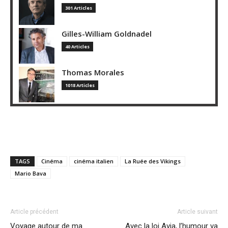
301 Articles
Gilles-William Goldnadel
40 Articles
Thomas Morales
1018 Articles
TAGS
Cinéma
cinéma italien
La Ruée des Vikings
Mario Bava
Article précédent
Article suivant
Voyage autour de ma
Avec la loi Avia, l’humour va