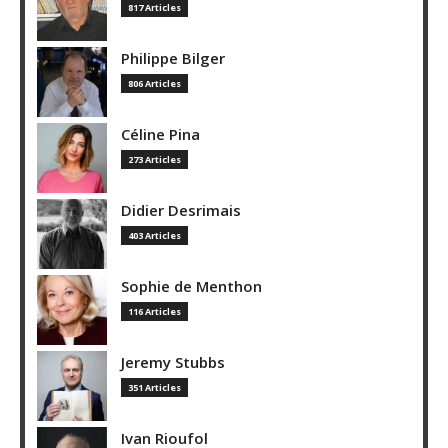
817 Articles
Philippe Bilger
806 Articles
Céline Pina
273 Articles
Didier Desrimais
403 Articles
Sophie de Menthon
116 Articles
Jeremy Stubbs
351 Articles
Ivan Rioufol