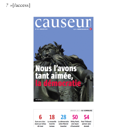
? »
[/access]