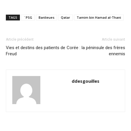
TAGS
¨PSG
Banlieues
Qatar
Tamim bin Hamad al-Thani
Article précédent
Article suivant
Vies et destins des patients de
Corée : la péninsule des frères
Freud
ennemis
ddesgouilles