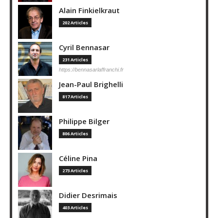
Alain Finkielkraut
202 Articles
Cyril Bennasar
231 Articles
https://bennasarlaffranchi.fr
Jean-Paul Brighelli
817 Articles
Philippe Bilger
806 Articles
Céline Pina
273 Articles
Didier Desrimais
403 Articles