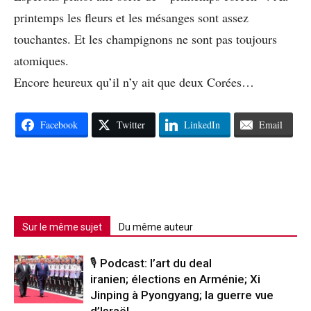
printemps les fleurs et les mésanges sont assez
touchantes. Et les champignons ne sont pas toujours
atomiques.
Encore heureux qu’il n’y ait que deux Corées…
Facebook
Twitter
LinkedIn
Email
Sur le même sujet
Du même auteur
🎙️ Podcast: l’art du deal
iranien; élections en Arménie; Xi
Jinping à Pyongyang; la guerre vue