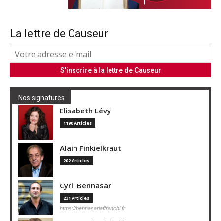
La lettre de Causeur
Nos signatures
Elisabeth Lévy
1190 Articles
Alain Finkielkraut
202 Articles
Cyril Bennasar
231 Articles
https://bennasarlaffranchi.fr