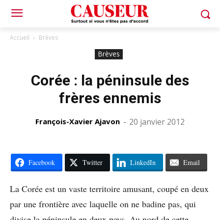
Accueil
Brèves
Brèves
Corée : la péninsule des
frères ennemis
François-Xavier Ajavon
-
20 janvier 2012
Facebook
Twitter
LinkedIn
Email
La Corée est un vaste territoire amusant, coupé en deux
par une frontière avec laquelle on ne badine pas, qui
divise la péninsule en deux pays. Au nord de cette