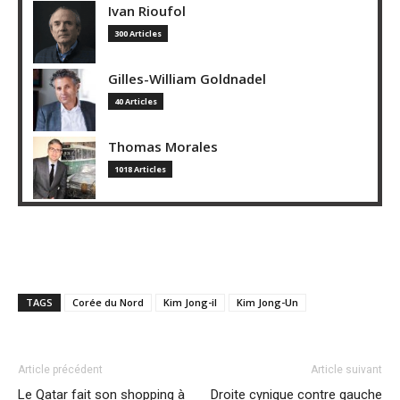
Ivan Rioufol
300 Articles
Gilles-William Goldnadel
40 Articles
Thomas Morales
1018 Articles
TAGS
Corée du Nord
Kim Jong-il
Kim Jong-Un
Article précédent
Article suivant
Le Qatar fait son shopping à
Droite cynique contre gauche