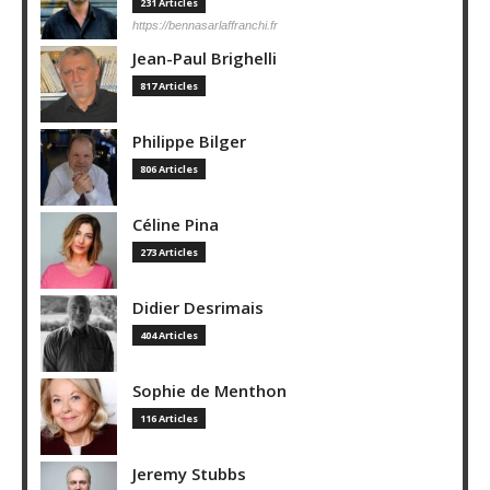
231 Articles
https://bennasarlaffranchi.fr
Jean-Paul Brighelli
817 Articles
Philippe Bilger
806 Articles
Céline Pina
273 Articles
Didier Desrimais
404 Articles
Sophie de Menthon
116 Articles
Jeremy Stubbs