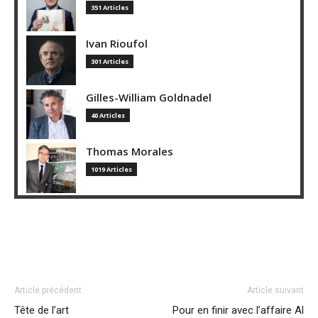
351 Articles
Ivan Rioufol
301 Articles
Gilles-William Goldnadel
40 Articles
Thomas Morales
1019 Articles
Article précédent
Article suivant
Tête de l’art
Pour en finir avec l’affaire Al