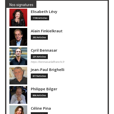
Nos signatures
Elisabeth Lévy
1190 Articles
Alain Finkielkraut
202 Articles
Cyril Bennasar
231 Articles
https://bennasarlaffranchi.fr
Jean-Paul Brighelli
817 Articles
Philippe Bilger
806 Articles
Céline Pina