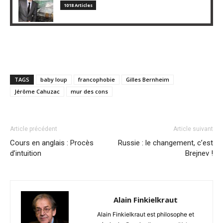
1018 Articles
TAGS
baby loup
francophobie
Gilles Bernheim
Jérôme Cahuzac
mur des cons
Article précédent
Article suivant
Cours en anglais : Procès
Russie : le changement, c’est
d’intuition
Brejnev !
Alain Finkielkraut
Alain Finkielkraut est philosophe et